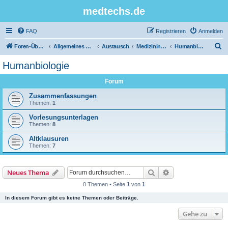
medtechs.de
FAQ
Registrieren
Anmelden
S
Foren-Übersicht
Allgemeines Board
Austausch
Medizininformatik
Humanbiologie
u
Humanbiologie
c
Forum
h
e
Zusammenfassungen
Themen:
1
Vorlesungsunterlagen
Themen:
8
Altklausuren
Themen:
7
Suche
Erweiterte Suche
Neues Thema
0 Themen • Seite
1
von
1
In diesem Forum gibt es keine Themen oder Beiträge.
Gehe zu