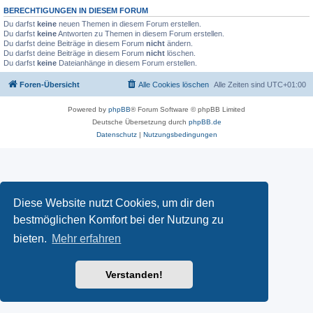
BERECHTIGUNGEN IN DIESEM FORUM
Du darfst
keine
neuen Themen in diesem Forum erstellen.
Du darfst
keine
Antworten zu Themen in diesem Forum erstellen.
Du darfst deine Beiträge in diesem Forum
nicht
ändern.
Du darfst deine Beiträge in diesem Forum
nicht
löschen.
Du darfst
keine
Dateianhänge in diesem Forum erstellen.
Foren-Übersicht
Alle Cookies löschen
Alle Zeiten sind
UTC+01:00
Powered by
phpBB
® Forum Software © phpBB Limited
Deutsche Übersetzung durch
phpBB.de
Datenschutz
|
Nutzungsbedingungen
Diese Website nutzt Cookies, um dir den
bestmöglichen Komfort bei der Nutzung zu
bieten.
Mehr erfahren
Verstanden!