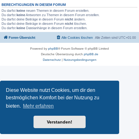
BERECHTIGUNGEN IN DIESEM FORUM
Du darfst
keine
neuen Themen in diesem Forum erstellen.
Du darfst
keine
Antworten zu Themen in diesem Forum erstellen.
Du darfst deine Beiträge in diesem Forum
nicht
ändern.
Du darfst deine Beiträge in diesem Forum
nicht
löschen.
Du darfst
keine
Dateianhänge in diesem Forum erstellen.
Foren-Übersicht
Alle Cookies löschen
Alle Zeiten sind
UTC+01:00
Powered by
phpBB
® Forum Software © phpBB Limited
Deutsche Übersetzung durch
phpBB.de
Datenschutz
|
Nutzungsbedingungen
Diese Website nutzt Cookies, um dir den
bestmöglichen Komfort bei der Nutzung zu
bieten.
Mehr erfahren
Verstanden!