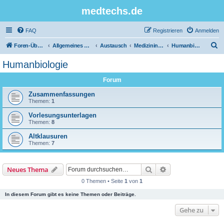
medtechs.de
FAQ
Registrieren
Anmelden
S
Foren-Übersicht
Allgemeines Board
Austausch
Medizininformatik
Humanbiologie
u
Humanbiologie
c
Forum
h
e
Zusammenfassungen
Themen:
1
Vorlesungsunterlagen
Themen:
8
Altklausuren
Themen:
7
Suche
Erweiterte Suche
Neues Thema
0 Themen • Seite
1
von
1
In diesem Forum gibt es keine Themen oder Beiträge.
Gehe zu