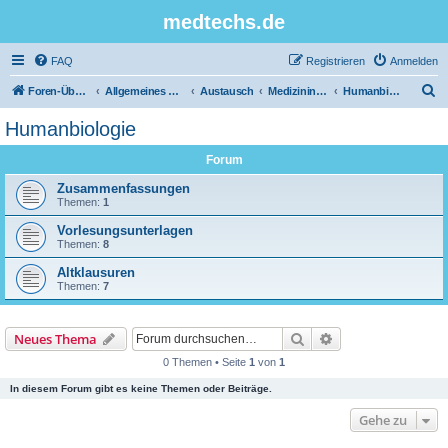
medtechs.de
FAQ
Registrieren
Anmelden
S
Foren-Übersicht
Allgemeines Board
Austausch
Medizininformatik
Humanbiologie
u
Humanbiologie
c
Forum
h
e
Zusammenfassungen
Themen:
1
Vorlesungsunterlagen
Themen:
8
Altklausuren
Themen:
7
Suche
Erweiterte Suche
Neues Thema
0 Themen • Seite
1
von
1
In diesem Forum gibt es keine Themen oder Beiträge.
Gehe zu