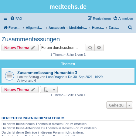
medtechs.de
FAQ
Registrieren
Anmelden
S
Foren-Übersicht
Allgemeines Board
Austausch
Medizininformatik
Humanbiologie
Zusammenfassungen
u
Zusammenfassungen
c
Suche
Erweiterte Suche
Neues Thema
h
1 Thema • Seite
1
von
1
e
Themen
Zusammenfassung Humanbio 3
Letzter Beitrag von
LunaDragon
«
Do 30. Sep 2021, 16:29
Antworten:
4
Neues Thema
1 Thema • Seite
1
von
1
Gehe zu
BERECHTIGUNGEN IN DIESEM FORUM
Du darfst
keine
neuen Themen in diesem Forum erstellen.
Du darfst
keine
Antworten zu Themen in diesem Forum erstellen.
Du darfst deine Beiträge in diesem Forum
nicht
ändern.