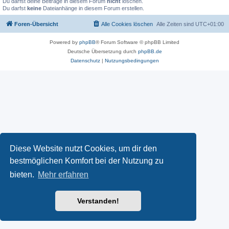
Du darfst deine Beiträge in diesem Forum
nicht
löschen.
Du darfst
keine
Dateianhänge in diesem Forum erstellen.
Foren-Übersicht
Alle Cookies löschen
Alle Zeiten sind
UTC+01:00
Powered by
phpBB
® Forum Software © phpBB Limited
Deutsche Übersetzung durch
phpBB.de
Datenschutz
|
Nutzungsbedingungen
Diese Website nutzt Cookies, um dir den
bestmöglichen Komfort bei der Nutzung zu
bieten.
Mehr erfahren
Verstanden!