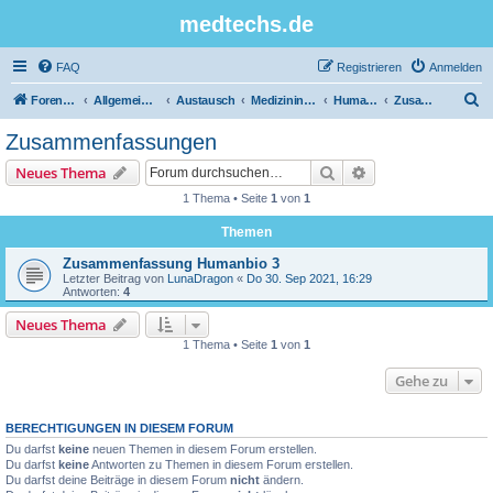
medtechs.de
FAQ
Registrieren
Anmelden
S
Foren-Übersicht
Allgemeines Board
Austausch
Medizininformatik
Humanbiologie
Zusammenfassungen
u
Zusammenfassungen
c
Suche
Erweiterte Suche
Neues Thema
h
1 Thema • Seite
1
von
1
e
Themen
Zusammenfassung Humanbio 3
Letzter Beitrag von
LunaDragon
«
Do 30. Sep 2021, 16:29
Antworten:
4
Neues Thema
1 Thema • Seite
1
von
1
Gehe zu
BERECHTIGUNGEN IN DIESEM FORUM
Du darfst
keine
neuen Themen in diesem Forum erstellen.
Du darfst
keine
Antworten zu Themen in diesem Forum erstellen.
Du darfst deine Beiträge in diesem Forum
nicht
ändern.