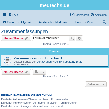
medtechs.de
FAQ
Registrieren
Anmelden
S
Foren-Übersicht
Allgemeines Board
Austausch
Medizininformatik
Humanbiologie
Zusammenfassungen
u
Zusammenfassungen
c
Suche
Erweiterte Suche
Neues Thema
h
1 Thema • Seite
1
von
1
e
Themen
Zusammenfassung Humanbio 3
Letzter Beitrag von
LunaDragon
«
Do 30. Sep 2021, 16:29
Antworten:
4
Neues Thema
1 Thema • Seite
1
von
1
Gehe zu
BERECHTIGUNGEN IN DIESEM FORUM
Du darfst
keine
neuen Themen in diesem Forum erstellen.
Du darfst
keine
Antworten zu Themen in diesem Forum erstellen.
Du darfst deine Beiträge in diesem Forum
nicht
ändern.