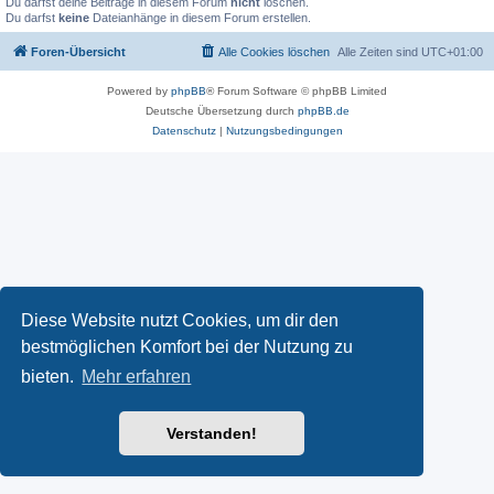
Du darfst deine Beiträge in diesem Forum
nicht
löschen.
Du darfst
keine
Dateianhänge in diesem Forum erstellen.
Foren-Übersicht
Alle Cookies löschen
Alle Zeiten sind
UTC+01:00
Powered by
phpBB
® Forum Software © phpBB Limited
Deutsche Übersetzung durch
phpBB.de
Datenschutz
|
Nutzungsbedingungen
Diese Website nutzt Cookies, um dir den
bestmöglichen Komfort bei der Nutzung zu
bieten.
Mehr erfahren
Verstanden!