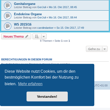
Genitalorgane
Letzter Beitrag von
GerJuli
«
Mo 16. Okt 2017, 08:45
Endokrine Organe
Letzter Beitrag von
GerJuli
«
Mo 16. Okt 2017, 08:44
WS 2015/16
Letzter Beitrag von
carolindanker
«
So 15. Okt 2017, 17:49
Neues Thema
8 Themen • Seite
1
von
1
Gehe zu
BERECHTIGUNGEN IN DIESEM FORUM
Du darfst
keine
neuen Themen in diesem Forum erstellen.
Du darfst
keine
Antworten zu Themen in diesem Forum erstellen.
Diese Website nutzt Cookies, um dir den
Du darfst deine Beiträge in diesem Forum
nicht
ändern.
Du darfst deine Beiträge in diesem Forum
nicht
löschen.
bestmöglichen Komfort bei der Nutzung zu
Du darfst
keine
Dateianhänge in diesem Forum erstellen.
bieten.
Mehr erfahren
Foren-Übersicht
Alle Cookies löschen
Alle Zeiten sind
UTC+01:00
Powered by
phpBB
® Forum Software © phpBB Limited
Verstanden!
Deutsche Übersetzung durch
phpBB.de
Datenschutz
|
Nutzungsbedingungen