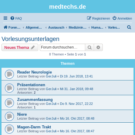
medtechs.de
FAQ
Registrieren
Anmelden
S
Foren-Übersicht
Allgemeines Board
Austausch
Medizininformatik
Humanbiologie
Vorlesungsunterlagen
u
Vorlesungsunterlagen
c
Suche
Erweiterte Suche
Neues Thema
h
8 Themen • Seite
1
von
1
e
Themen
Reader Neurologie
Letzter Beitrag von
GerJuli
«
Di 19. Jun 2018, 13:41
Präsentationen
Letzter Beitrag von
GerJuli
«
Mi 31. Jan 2018, 09:48
Antworten:
2
Zusammenfassung
Letzter Beitrag von
GerJuli
«
Do 9. Nov 2017, 22:22
Antworten:
1
Niere
Letzter Beitrag von
GerJuli
«
Mo 16. Okt 2017, 08:48
Magen-Darm Trakt
Letzter Beitrag von
GerJuli
«
Mo 16. Okt 2017, 08:47