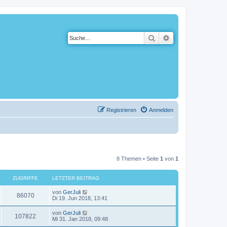
Suche
Erweiterte Suche
Registrieren
Anmelden
8 Themen • Seite
1
von
1
ZUGRIFFE
LETZTER BEITRAG
von
GerJuli
86070
Di 19. Jun 2018, 13:41
von
GerJuli
107822
Mi 31. Jan 2018, 09:48