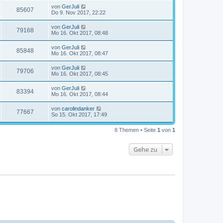
von
GerJuli
85607
Do 9. Nov 2017, 22:22
von
GerJuli
79168
Mo 16. Okt 2017, 08:48
von
GerJuli
85848
Mo 16. Okt 2017, 08:47
von
GerJuli
79706
Mo 16. Okt 2017, 08:45
von
GerJuli
83394
Mo 16. Okt 2017, 08:44
von
carolindanker
77667
So 15. Okt 2017, 17:49
8 Themen • Seite
1
von
1
Gehe zu