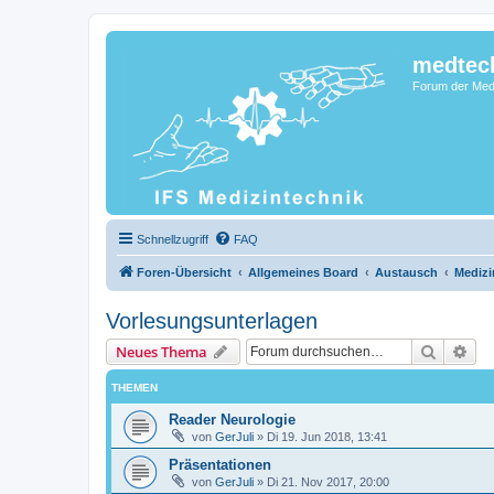
medtec
Forum der Medi
Schnellzugriff
FAQ
Foren-Übersicht
Allgemeines Board
Austausch
Medizi
Vorlesungsunterlagen
Suche
Erw
Neues Thema
THEMEN
Reader Neurologie
von
GerJuli
»
Di 19. Jun 2018, 13:41
Präsentationen
von
GerJuli
»
Di 21. Nov 2017, 20:00