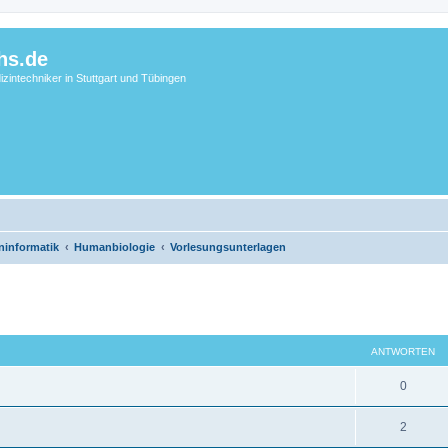
hs.de
zintechniker in Stuttgart und Tübingen
ninformatik
Humanbiologie
Vorlesungsunterlagen
eiterte Suche
ANTWORTEN
0
2