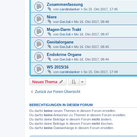
Zusammenfassung
von
carolindanker
»
So 15. Okt 2017, 17:45
Niere
von
GerJuli
»
Mo 16. Okt 2017, 08:48
Magen-Darm Trakt
von
GerJuli
»
Mo 16. Okt 2017, 08:47
Genitalorgane
von
GerJuli
»
Mo 16. Okt 2017, 08:45
Endokrine Organe
von
GerJuli
»
Mo 16. Okt 2017, 08:44
WS 2015/16
von
carolindanker
»
So 15. Okt 2017, 17:49
Neues Thema
Zurück zur Foren-Übersicht
BERECHTIGUNGEN IN DIESEM FORUM
Du darfst
keine
neuen Themen in diesem Forum erstellen.
Du darfst
keine
Antworten zu Themen in diesem Forum erstellen.
Du darfst deine Beiträge in diesem Forum
nicht
ändern.
Du darfst deine Beiträge in diesem Forum
nicht
löschen.
Du darfst
keine
Dateianhänge in diesem Forum erstellen.