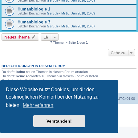
Letzter Beitrag von
GerJuli
«
Mi 10. Jan 2018, 20:09
Humanbiologie 1
Letzter Beitrag von
GerJuli
«
Mi 10. Jan 2018, 20:09
Humanbiologie 3
Letzter Beitrag von
GerJuli
«
Mi 10. Jan 2018, 20:07
Neues Thema
7 Themen • Seite
1
von
1
Gehe zu
BERECHTIGUNGEN IN DIESEM FORUM
Du darfst
keine
neuen Themen in diesem Forum erstellen.
Du darfst
keine
Antworten zu Themen in diesem Forum erstellen.
Du darfst deine Beiträge in diesem Forum
nicht
ändern.
Du darfst deine Beiträge in diesem Forum
nicht
löschen.
Diese Website nutzt Cookies, um dir den
Du darfst
keine
Dateianhänge in diesem Forum erstellen.
bestmöglichen Komfort bei der Nutzung zu
Foren-Übersicht
Alle Cookies löschen
Alle Zeiten sind
UTC+01:00
bieten.
Mehr erfahren
Powered by
phpBB
® Forum Software © phpBB Limited
Deutsche Übersetzung durch
phpBB.de
Verstanden!
Datenschutz
|
Nutzungsbedingungen