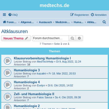
medtechs.de
FAQ
Registrieren
Anmelden
S
Foren-Übersicht
Allgemeines Board
Austausch
Medizininformatik
Humanbiologie
Altklausuren
u
Altklausuren
c
Suche
Erweiterte Suche
Neues Thema
h
7 Themen • Seite
1
von
1
e
Themen
Klausurvorbereitung Humanbiologie I
Letzter Beitrag von
MedTechHelp
«
Di 9. Aug 2022, 11:24
Antworten:
16
Humanbiologie 3
Letzter Beitrag von
kazalini
«
Fr 18. Mär 2022, 20:53
Antworten:
7
Humanbiologie 4
Letzter Beitrag von
Evelyn
«
Di 6. Okt 2020, 14:02
Antworten:
2
Zell- und Humanbiologie II
Letzter Beitrag von
Fatos Savsa
«
So 4. Okt 2020, 09:38
Antworten:
7
Humanbiologie 2