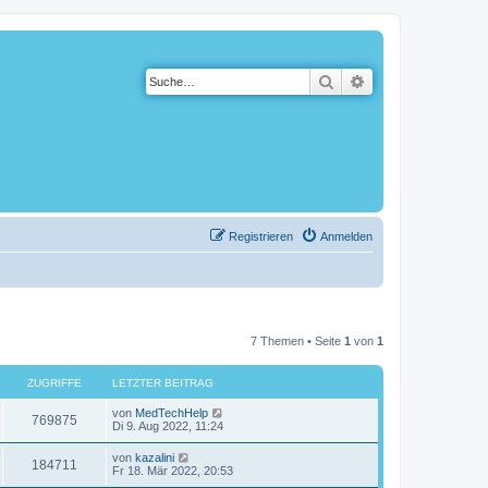
Suche
Erweiterte Suche
Registrieren
Anmelden
7 Themen • Seite
1
von
1
ZUGRIFFE
LETZTER BEITRAG
von
MedTechHelp
769875
Di 9. Aug 2022, 11:24
von
kazalini
184711
Fr 18. Mär 2022, 20:53