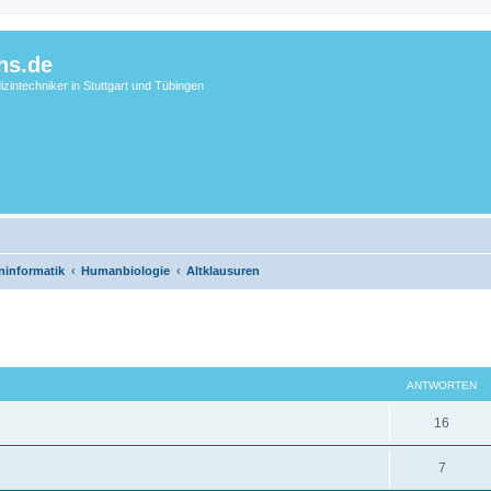
hs.de
zintechniker in Stuttgart und Tübingen
ninformatik
Humanbiologie
Altklausuren
eiterte Suche
ANTWORTEN
16
7