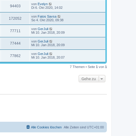
von
Evelyn
94403
Di 6. Okt 2020, 14:02
von
Fatos Savsa
172052
So 4. Okt 2020, 09:38
von
GerJuli
77711
Mi 10. Jan 2018, 20:09
von
GerJuli
77444
Mi 10. Jan 2018, 20:09
von
GerJuli
77862
Mi 10. Jan 2018, 20:07
7 Themen • Seite
1
von
1
Gehe zu
Alle Cookies löschen
Alle Zeiten sind
UTC+01:00