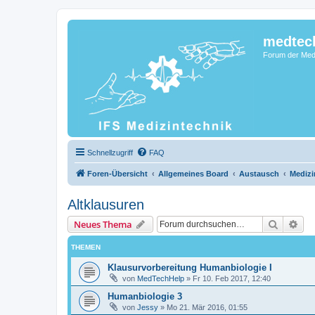
medtec
Forum der Medi
Schnellzugriff
FAQ
Foren-Übersicht
Allgemeines Board
Austausch
Medizi
Altklausuren
Suche
Erw
Neues Thema
THEMEN
Klausurvorbereitung Humanbiologie I
von
MedTechHelp
»
Fr 10. Feb 2017, 12:40
Humanbiologie 3
von
Jessy
»
Mo 21. Mär 2016, 01:55