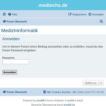
medtechs.de
FAQ
Registrieren
Anmelden
S
Foren-Übersicht
u
Medizininformatik
c
Anmelden
h
e
Um in diesem Forum einen Beitrag anzusehen oder zu erstellen, musst du das
Foren-Passwort eingeben.
Passwort:
Gehe zu
Foren-Übersicht
Alle Cookies löschen
Alle Zeiten sind
UTC+01:00
Powered by
phpBB
® Forum Software © phpBB Limited
Deutsche Übersetzung durch
phpBB.de