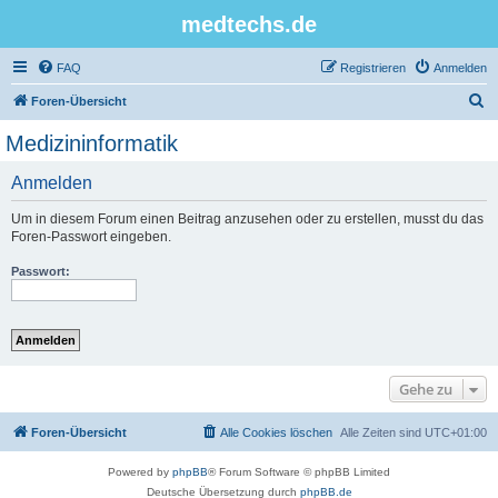
medtechs.de
FAQ
Registrieren
Anmelden
S
Foren-Übersicht
u
Medizininformatik
c
Anmelden
h
e
Um in diesem Forum einen Beitrag anzusehen oder zu erstellen, musst du das
Foren-Passwort eingeben.
Passwort:
Gehe zu
Foren-Übersicht
Alle Cookies löschen
Alle Zeiten sind
UTC+01:00
Powered by
phpBB
® Forum Software © phpBB Limited
Deutsche Übersetzung durch
phpBB.de