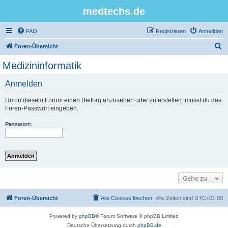
medtechs.de
FAQ
Registrieren
Anmelden
S
Foren-Übersicht
u
Medizininformatik
c
Anmelden
h
e
Um in diesem Forum einen Beitrag anzusehen oder zu erstellen, musst du das
Foren-Passwort eingeben.
Passwort:
Gehe zu
Foren-Übersicht
Alle Cookies löschen
Alle Zeiten sind
UTC+01:00
Powered by
phpBB
® Forum Software © phpBB Limited
Deutsche Übersetzung durch
phpBB.de