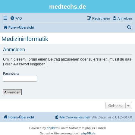
medtechs.de
FAQ
Registrieren
Anmelden
S
Foren-Übersicht
u
Medizininformatik
c
Anmelden
h
e
Um in diesem Forum einen Beitrag anzusehen oder zu erstellen, musst du das
Foren-Passwort eingeben.
Passwort:
Gehe zu
Foren-Übersicht
Alle Cookies löschen
Alle Zeiten sind
UTC+01:00
Powered by
phpBB
® Forum Software © phpBB Limited
Deutsche Übersetzung durch
phpBB.de