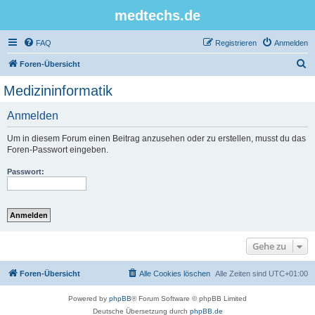
medtechs.de
FAQ
Registrieren
Anmelden
S
Foren-Übersicht
u
Medizininformatik
c
Anmelden
h
e
Um in diesem Forum einen Beitrag anzusehen oder zu erstellen, musst du das
Foren-Passwort eingeben.
Passwort:
Gehe zu
Foren-Übersicht
Alle Cookies löschen
Alle Zeiten sind
UTC+01:00
Powered by
phpBB
® Forum Software © phpBB Limited
Deutsche Übersetzung durch
phpBB.de