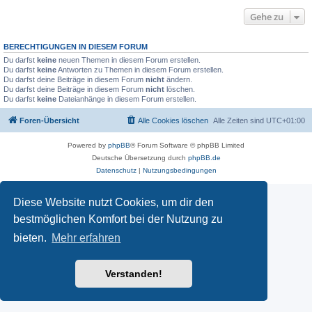
Gehe zu
BERECHTIGUNGEN IN DIESEM FORUM
Du darfst
keine
neuen Themen in diesem Forum erstellen.
Du darfst
keine
Antworten zu Themen in diesem Forum erstellen.
Du darfst deine Beiträge in diesem Forum
nicht
ändern.
Du darfst deine Beiträge in diesem Forum
nicht
löschen.
Du darfst
keine
Dateianhänge in diesem Forum erstellen.
Foren-Übersicht
Alle Cookies löschen
Alle Zeiten sind
UTC+01:00
Powered by
phpBB
® Forum Software © phpBB Limited
Deutsche Übersetzung durch
phpBB.de
Datenschutz
|
Nutzungsbedingungen
Diese Website nutzt Cookies, um dir den
bestmöglichen Komfort bei der Nutzung zu
bieten.
Mehr erfahren
Verstanden!