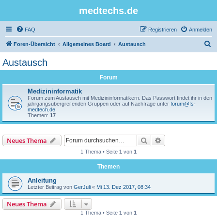
medtechs.de
FAQ
Registrieren
Anmelden
S
Foren-Übersicht
Allgemeines Board
Austausch
u
Austausch
c
Forum
h
e
Medizininformatik
Forum zum Austausch mit Medizininformatikern. Das Passwort findet ihr in den
jahrgangsübergreifenden Gruppen oder auf Nachfrage unter
forum@fs-
medtech.de
Themen:
17
Suche
Erweiterte Suche
Neues Thema
1 Thema • Seite
1
von
1
Themen
Anleitung
Letzter Beitrag von
GerJuli
«
Mi 13. Dez 2017, 08:34
Neues Thema
1 Thema • Seite
1
von
1