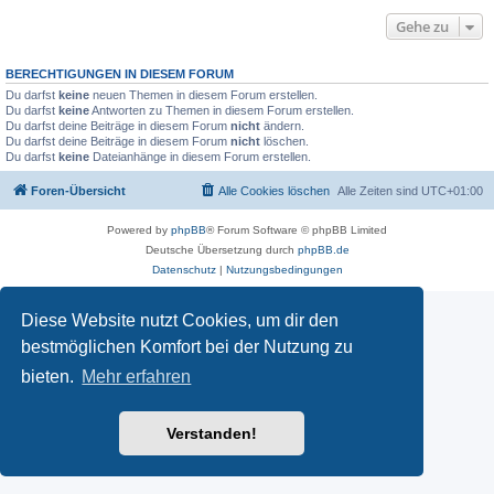
Gehe zu
BERECHTIGUNGEN IN DIESEM FORUM
Du darfst
keine
neuen Themen in diesem Forum erstellen.
Du darfst
keine
Antworten zu Themen in diesem Forum erstellen.
Du darfst deine Beiträge in diesem Forum
nicht
ändern.
Du darfst deine Beiträge in diesem Forum
nicht
löschen.
Du darfst
keine
Dateianhänge in diesem Forum erstellen.
Foren-Übersicht
Alle Cookies löschen
Alle Zeiten sind
UTC+01:00
Powered by
phpBB
® Forum Software © phpBB Limited
Deutsche Übersetzung durch
phpBB.de
Datenschutz
|
Nutzungsbedingungen
Diese Website nutzt Cookies, um dir den
bestmöglichen Komfort bei der Nutzung zu
bieten.
Mehr erfahren
Verstanden!