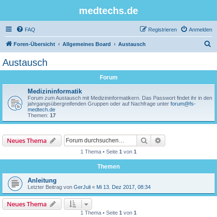
medtechs.de
FAQ
Registrieren
Anmelden
S
Foren-Übersicht
Allgemeines Board
Austausch
u
Austausch
c
Forum
h
e
Medizininformatik
Forum zum Austausch mit Medizininformatikern. Das Passwort findet ihr in den
jahrgangsübergreifenden Gruppen oder auf Nachfrage unter
forum@fs-
medtech.de
Themen:
17
Suche
Erweiterte Suche
Neues Thema
1 Thema • Seite
1
von
1
Themen
Anleitung
Letzter Beitrag von
GerJuli
«
Mi 13. Dez 2017, 08:34
Neues Thema
1 Thema • Seite
1
von
1