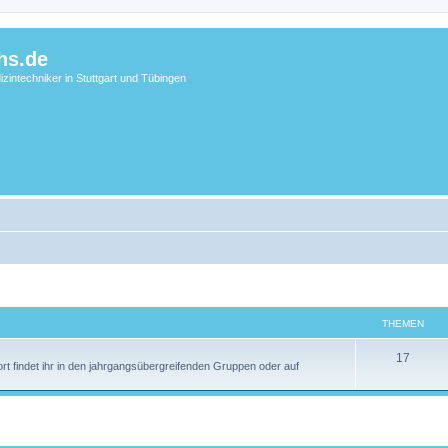
hs.de
zintechniker in Stuttgart und Tübingen
THEMEN
17
 findet ihr in den jahrgangsübergreifenden Gruppen oder auf
eiterte Suche