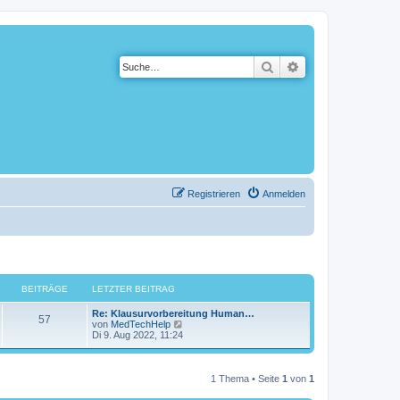
Suche
Erweiterte Suche
Registrieren
Anmelden
BEITRÄGE
LETZTER BEITRAG
Re: Klausurvorbereitung Human…
57
N
von
MedTechHelp
e
Di 9. Aug 2022, 11:24
u
e
s
t
1 Thema • Seite
1
von
1
e
r