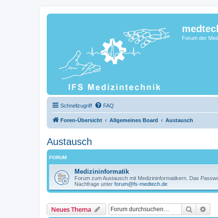
medtec
Forum der Medi
Schnellzugriff
FAQ
Foren-Übersicht
Allgemeines Board
Austausch
Austausch
FORUM
Medizininformatik
Forum zum Austausch mit Medizininformatikern. Das Passwort
Nachfrage unter
forum@fs-medtech.de
Suche
Erw
Neues Thema