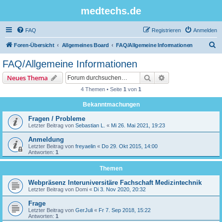
medtechs.de
FAQ
Registrieren
Anmelden
S
Foren-Übersicht
Allgemeines Board
FAQ/Allgemeine Informationen
u
FAQ/Allgemeine Informationen
c
Suche
Erweiterte Suche
Neues Thema
h
4 Themen • Seite
1
von
1
e
Bekanntmachungen
Fragen / Probleme
Letzter Beitrag von
Sebastian L.
«
Mi 26. Mai 2021, 19:23
Anmeldung
Letzter Beitrag von
freyaelin
«
Do 29. Okt 2015, 14:00
Antworten:
1
Themen
Webpräsenz Interuniversitäre Fachschaft Medizintechnik
Letzter Beitrag von
Domi
«
Di 3. Nov 2020, 20:32
Frage
Letzter Beitrag von
GerJuli
«
Fr 7. Sep 2018, 15:22
Antworten:
1