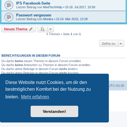
IFS Facebook-Seite
Letzter Beitrag von
MedTechHelp
«
Di 18. Jul 2017, 10:56
Passwort vergessen
Letzter Beitrag von
Monika
«
Di 24. Mär 2015, 13:28
Neues Thema
4 Themen • Seite
1
von
1
Gehe zu
BERECHTIGUNGEN IN DIESEM FORUM
Du darfst
keine
neuen Themen in diesem Forum erstellen.
Du darfst
keine
Antworten zu Themen in diesem Forum erstellen.
Du darfst deine Beiträge in diesem Forum
nicht
ändern.
Du darfst deine Beiträge in diesem Forum
nicht
löschen.
Du darfst
keine
Dateianhänge in diesem Forum erstellen.
Diese Website nutzt Cookies, um dir den
Foren-Übersicht
Alle Cookies löschen
Alle Zeiten sind
UTC+01:00
bestmöglichen Komfort bei der Nutzung zu
Powered by
phpBB
® Forum Software © phpBB Limited
bieten.
Mehr erfahren
Deutsche Übersetzung durch
phpBB.de
Datenschutz
|
Nutzungsbedingungen
Verstanden!