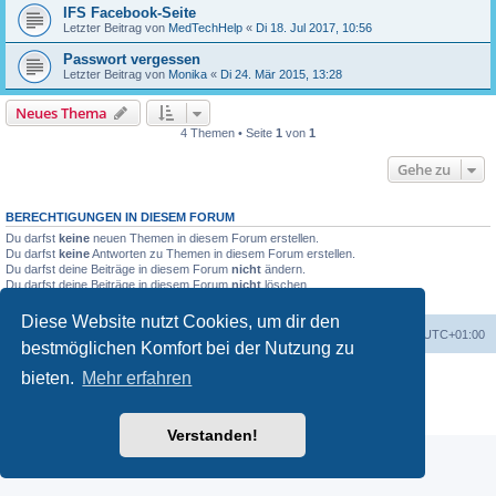
IFS Facebook-Seite
Letzter Beitrag von
MedTechHelp
«
Di 18. Jul 2017, 10:56
Passwort vergessen
Letzter Beitrag von
Monika
«
Di 24. Mär 2015, 13:28
Neues Thema
4 Themen • Seite
1
von
1
Gehe zu
BERECHTIGUNGEN IN DIESEM FORUM
Du darfst
keine
neuen Themen in diesem Forum erstellen.
Du darfst
keine
Antworten zu Themen in diesem Forum erstellen.
Du darfst deine Beiträge in diesem Forum
nicht
ändern.
Du darfst deine Beiträge in diesem Forum
nicht
löschen.
Du darfst
keine
Dateianhänge in diesem Forum erstellen.
Diese Website nutzt Cookies, um dir den
Foren-Übersicht
Alle Cookies löschen
Alle Zeiten sind
UTC+01:00
bestmöglichen Komfort bei der Nutzung zu
Powered by
phpBB
® Forum Software © phpBB Limited
bieten.
Mehr erfahren
Deutsche Übersetzung durch
phpBB.de
Datenschutz
|
Nutzungsbedingungen
Verstanden!