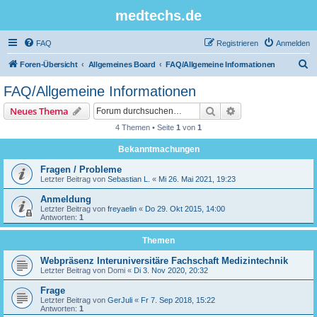
medtechs.de
FAQ
Registrieren
Anmelden
S
Foren-Übersicht
Allgemeines Board
FAQ/Allgemeine Informationen
u
FAQ/Allgemeine Informationen
c
Suche
Erweiterte Suche
Neues Thema
h
4 Themen • Seite
1
von
1
e
Bekanntmachungen
Fragen / Probleme
Letzter Beitrag von
Sebastian L.
«
Mi 26. Mai 2021, 19:23
Anmeldung
Letzter Beitrag von
freyaelin
«
Do 29. Okt 2015, 14:00
Antworten:
1
Themen
Webpräsenz Interuniversitäre Fachschaft Medizintechnik
Letzter Beitrag von
Domi
«
Di 3. Nov 2020, 20:32
Frage
Letzter Beitrag von
GerJuli
«
Fr 7. Sep 2018, 15:22
Antworten:
1