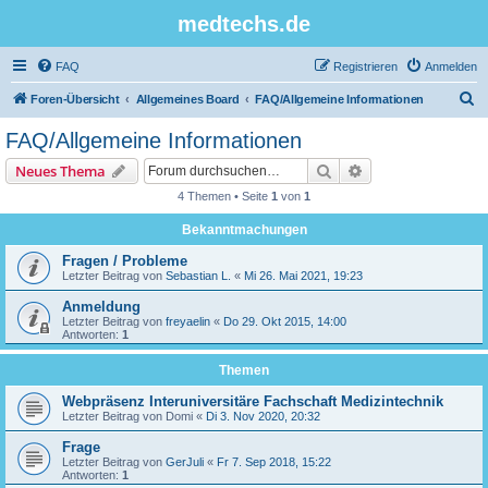
medtechs.de
FAQ
Registrieren
Anmelden
S
Foren-Übersicht
Allgemeines Board
FAQ/Allgemeine Informationen
u
FAQ/Allgemeine Informationen
c
Suche
Erweiterte Suche
Neues Thema
h
4 Themen • Seite
1
von
1
e
Bekanntmachungen
Fragen / Probleme
Letzter Beitrag von
Sebastian L.
«
Mi 26. Mai 2021, 19:23
Anmeldung
Letzter Beitrag von
freyaelin
«
Do 29. Okt 2015, 14:00
Antworten:
1
Themen
Webpräsenz Interuniversitäre Fachschaft Medizintechnik
Letzter Beitrag von
Domi
«
Di 3. Nov 2020, 20:32
Frage
Letzter Beitrag von
GerJuli
«
Fr 7. Sep 2018, 15:22
Antworten:
1