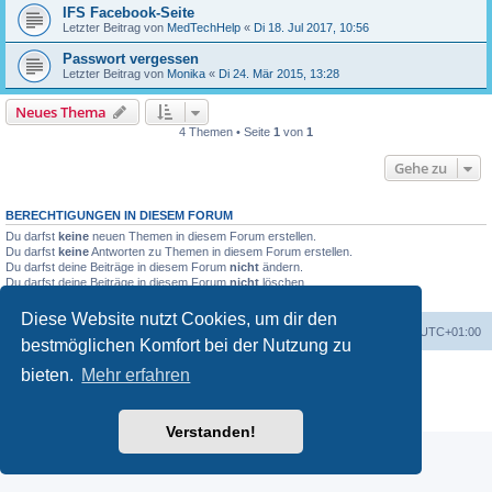
IFS Facebook-Seite
Letzter Beitrag von
MedTechHelp
«
Di 18. Jul 2017, 10:56
Passwort vergessen
Letzter Beitrag von
Monika
«
Di 24. Mär 2015, 13:28
Neues Thema
4 Themen • Seite
1
von
1
Gehe zu
BERECHTIGUNGEN IN DIESEM FORUM
Du darfst
keine
neuen Themen in diesem Forum erstellen.
Du darfst
keine
Antworten zu Themen in diesem Forum erstellen.
Du darfst deine Beiträge in diesem Forum
nicht
ändern.
Du darfst deine Beiträge in diesem Forum
nicht
löschen.
Du darfst
keine
Dateianhänge in diesem Forum erstellen.
Diese Website nutzt Cookies, um dir den
Foren-Übersicht
Alle Cookies löschen
Alle Zeiten sind
UTC+01:00
bestmöglichen Komfort bei der Nutzung zu
Powered by
phpBB
® Forum Software © phpBB Limited
bieten.
Mehr erfahren
Deutsche Übersetzung durch
phpBB.de
Datenschutz
|
Nutzungsbedingungen
Verstanden!