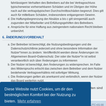
fahrlässigem Verhalten des Betreibers auf die bei Vertragsschluss
typischerweise vorhersehbaren Schäden und im Übrigen der Höhe
nach auf die vertragstypischen Durchschnittsschäden begrenzt. Dies gilt
auch für mittelbare Schäden, insbesondere entgangenen Gewinn.
Die Haftungsbegrenzung der Absätze a bis c gilt sinngemäß auch
zugunsten der Mitarbeiter und Erfüllungsgehilfen des Betreibers.
Ansprüche für eine Haftung aus zwingendem nationalem Recht bleiben
unberührt.
6. ÄNDERUNGSVORBEHALT
Der Betreiber ist berechtigt, die Nutzungsbedingungen und die
Datenschutzrichtlinie jederzeit und ohne besondere Information der
Nutzer*innen zu ändern. Veröffentlicht werden diese Änderungen im
Allgemeinen Board>Datenschutz. Der oder die Nutzer*in ist selbst
verantwortlich sich über Änderungen zu informieren
Der Nutzer ist berechtigt, den Änderungen zu widersprechen. Im Falle
des Widerspruchs erlischt das zwischen dem Betreiber und dem Nutzer
bestehende Vertragsverhältnis mit sofortiger Wirkung.
Die Änderungen gelten als anerkannt und verbindlich, wenn der Nutzer
das Board weiterhin nutzt.
Informationen über den Umgang mit Ihren persönlichen Daten sind
Diese Website nutzt Cookies, um dir den
in der Datenschutzrichtlinie enthalten.
bestmöglichen Komfort bei der Nutzung zu
bieten.
Mehr erfahren
Foren-Übersicht
Alle Cookies löschen
Alle Zeiten sind
UTC+01:00