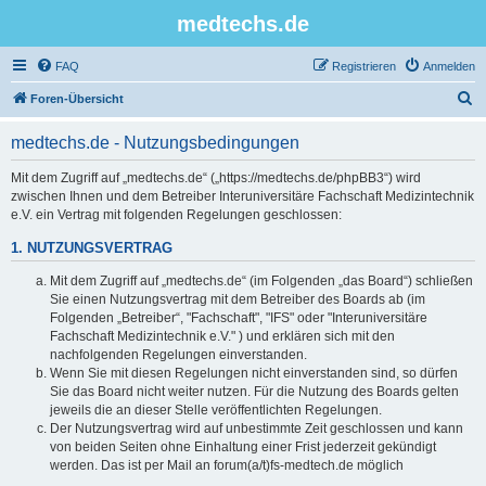
medtechs.de
FAQ
Registrieren
Anmelden
S
Foren-Übersicht
u
medtechs.de - Nutzungsbedingungen
c
h
Mit dem Zugriff auf „medtechs.de“ („https://medtechs.de/phpBB3“) wird
zwischen Ihnen und dem Betreiber Interuniversitäre Fachschaft Medizintechnik
e
e.V. ein Vertrag mit folgenden Regelungen geschlossen:
1. NUTZUNGSVERTRAG
Mit dem Zugriff auf „medtechs.de“ (im Folgenden „das Board“) schließen
Sie einen Nutzungsvertrag mit dem Betreiber des Boards ab (im
Folgenden „Betreiber“, "Fachschaft", "IFS" oder "Interuniversitäre
Fachschaft Medizintechnik e.V." ) und erklären sich mit den
nachfolgenden Regelungen einverstanden.
Wenn Sie mit diesen Regelungen nicht einverstanden sind, so dürfen
Sie das Board nicht weiter nutzen. Für die Nutzung des Boards gelten
jeweils die an dieser Stelle veröffentlichten Regelungen.
Der Nutzungsvertrag wird auf unbestimmte Zeit geschlossen und kann
von beiden Seiten ohne Einhaltung einer Frist jederzeit gekündigt
werden. Das ist per Mail an forum(a/t)fs-medtech.de möglich