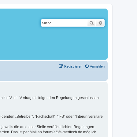
Suche
Erweiterte Suche
Registrieren
Anmelden
hnik e.V. ein Vertrag mit folgenden Regelungen geschlossen:
enden „Betreiber“, "Fachschaft", "IFS" oder "Interuniversitäre
jeweils die an dieser Stelle veröffentlichten Regelungen.
rden. Das ist per Mail an forum(a/t)fs-medtech.de möglich