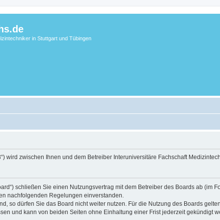
hs.de
zintechniker in Stuttgart und Tübingen
3“) wird zwischen Ihnen und dem Betreiber Interuniversitäre Fachschaft Medizintec
ard“) schließen Sie einen Nutzungsvertrag mit dem Betreiber des Boards ab (im Folg
t den nachfolgenden Regelungen einverstanden.
, so dürfen Sie das Board nicht weiter nutzen. Für die Nutzung des Boards gelten 
sen und kann von beiden Seiten ohne Einhaltung einer Frist jederzeit gekündigt we