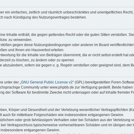
iber ein einfaches, zeitlich und räumlich unbeschränktes und unentgeltliches Rech
auch nach Kündigung des Nutzungsvertrages bestehen.
keine Inhalte enthält, die gegen geltendes Recht oder die guten Sitten verstoßen. Si
n bzw. zu verwenden.
erstößen gegen diese Nutzungsbedingungen oder anderer im Board veröffentlicht
ßen und Ihnen ein Hausverbot erteilen.
wortung für die Inhalte von Beiträgen übernimmt, die er nicht selbst erstellt hat 
derzeit zu löschen, zu ändern oder zu sperren.
äge abzuändern, sofern sie gegen o. g. Regeln verstoßen oder geeignet sind, dem 
e unter der „
GNU General Public License v2
“ (GPL) bereitgestellten Foren-Soft
chsprachige Community unter www.phpbb.de zur Verfügung gestellt. Beide haben ke
g der Software für bestimmte Zwecke nicht untersagen oder auf Inhalte fremder F
ben, Körper und Gesundheit und der Verletzung wesentlicher Vertragspflichten (Kard
gilt auch für mittelbare Folgeschäden wie insbesondere entgangenen Gewinn.
ätzlichem oder grob fahrlässigem Verhalten oder bei Schäden aus der Verletzung 
 die bei Vertragsschluss typischerweise vorhersehbaren Schäden und im übrigen de
wie insbesondere entgangenen Gewinn.