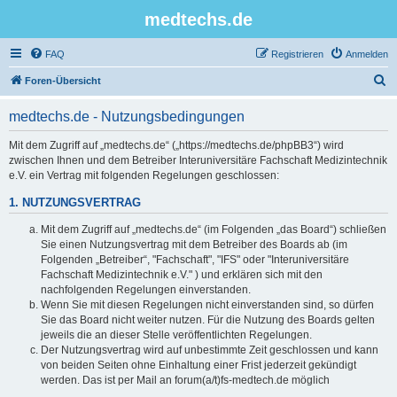
medtechs.de
FAQ
Registrieren
Anmelden
S
Foren-Übersicht
u
medtechs.de - Nutzungsbedingungen
c
h
Mit dem Zugriff auf „medtechs.de“ („https://medtechs.de/phpBB3“) wird
zwischen Ihnen und dem Betreiber Interuniversitäre Fachschaft Medizintechnik
e
e.V. ein Vertrag mit folgenden Regelungen geschlossen:
1. NUTZUNGSVERTRAG
Mit dem Zugriff auf „medtechs.de“ (im Folgenden „das Board“) schließen
Sie einen Nutzungsvertrag mit dem Betreiber des Boards ab (im
Folgenden „Betreiber“, "Fachschaft", "IFS" oder "Interuniversitäre
Fachschaft Medizintechnik e.V." ) und erklären sich mit den
nachfolgenden Regelungen einverstanden.
Wenn Sie mit diesen Regelungen nicht einverstanden sind, so dürfen
Sie das Board nicht weiter nutzen. Für die Nutzung des Boards gelten
jeweils die an dieser Stelle veröffentlichten Regelungen.
Der Nutzungsvertrag wird auf unbestimmte Zeit geschlossen und kann
von beiden Seiten ohne Einhaltung einer Frist jederzeit gekündigt
werden. Das ist per Mail an forum(a/t)fs-medtech.de möglich