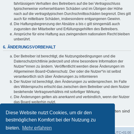
fahrlässigem Verhalten des Betreibers auf die bei Vertragsschluss
typischerweise vorhersehbaren Schäden und im Übrigen der Höhe
nach auf die vertragstypischen Durchschnittsschäden begrenzt. Dies gilt
auch für mittelbare Schäden, insbesondere entgangenen Gewinn.
Die Haftungsbegrenzung der Absätze a bis c gilt sinngemäß auch
zugunsten der Mitarbeiter und Erfüllungsgehilfen des Betreibers.
Ansprüche für eine Haftung aus zwingendem nationalem Recht bleiben
unberührt.
6. ÄNDERUNGSVORBEHALT
Der Betreiber ist berechtigt, die Nutzungsbedingungen und die
Datenschutzrichtlinie jederzeit und ohne besondere Information der
Nutzer*innen zu ändern. Veröffentlicht werden diese Änderungen im
Allgemeinen Board>Datenschutz. Der oder die Nutzer*in ist selbst
verantwortlich sich über Änderungen zu informieren
Der Nutzer ist berechtigt, den Änderungen zu widersprechen. Im Falle
des Widerspruchs erlischt das zwischen dem Betreiber und dem Nutzer
bestehende Vertragsverhältnis mit sofortiger Wirkung.
Die Änderungen gelten als anerkannt und verbindlich, wenn der Nutzer
das Board weiterhin nutzt.
Informationen über den Umgang mit Ihren persönlichen Daten sind
Diese Website nutzt Cookies, um dir den
in der Datenschutzrichtlinie enthalten.
bestmöglichen Komfort bei der Nutzung zu
bieten.
Mehr erfahren
Foren-Übersicht
Alle Cookies löschen
Alle Zeiten sind
UTC+01:00