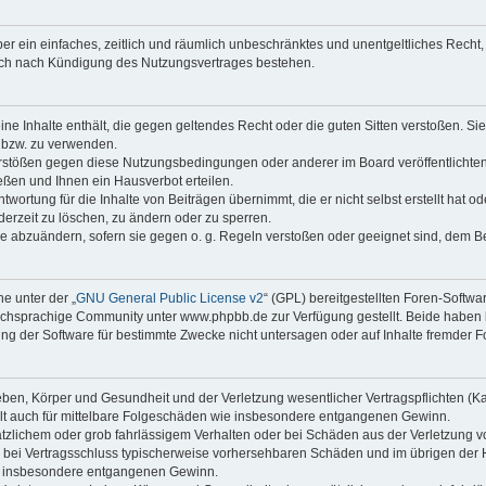
iber ein einfaches, zeitlich und räumlich unbeschränktes und unentgeltliches Rech
auch nach Kündigung des Nutzungsvertrages bestehen.
keine Inhalte enthält, die gegen geltendes Recht oder die guten Sitten verstoßen. Si
n bzw. zu verwenden.
erstößen gegen diese Nutzungsbedingungen oder anderer im Board veröffentlicht
ßen und Ihnen ein Hausverbot erteilen.
wortung für die Inhalte von Beiträgen übernimmt, die er nicht selbst erstellt hat 
derzeit zu löschen, zu ändern oder zu sperren.
äge abzuändern, sofern sie gegen o. g. Regeln verstoßen oder geeignet sind, dem 
e unter der „
GNU General Public License v2
“ (GPL) bereitgestellten Foren-Soft
chsprachige Community unter www.phpbb.de zur Verfügung gestellt. Beide haben ke
g der Software für bestimmte Zwecke nicht untersagen oder auf Inhalte fremder F
ben, Körper und Gesundheit und der Verletzung wesentlicher Vertragspflichten (Kard
gilt auch für mittelbare Folgeschäden wie insbesondere entgangenen Gewinn.
ätzlichem oder grob fahrlässigem Verhalten oder bei Schäden aus der Verletzung 
 die bei Vertragsschluss typischerweise vorhersehbaren Schäden und im übrigen de
wie insbesondere entgangenen Gewinn.