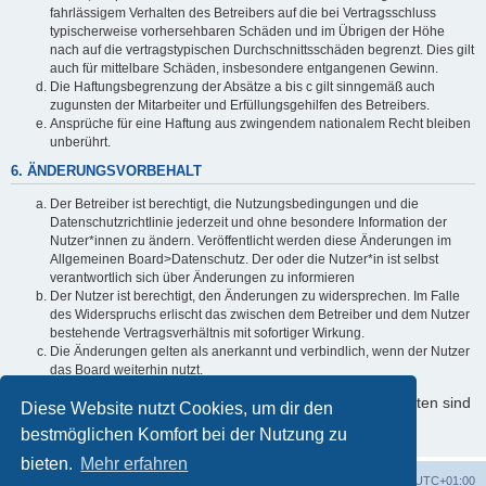
fahrlässigem Verhalten des Betreibers auf die bei Vertragsschluss
typischerweise vorhersehbaren Schäden und im Übrigen der Höhe
nach auf die vertragstypischen Durchschnittsschäden begrenzt. Dies gilt
auch für mittelbare Schäden, insbesondere entgangenen Gewinn.
Die Haftungsbegrenzung der Absätze a bis c gilt sinngemäß auch
zugunsten der Mitarbeiter und Erfüllungsgehilfen des Betreibers.
Ansprüche für eine Haftung aus zwingendem nationalem Recht bleiben
unberührt.
6. ÄNDERUNGSVORBEHALT
Der Betreiber ist berechtigt, die Nutzungsbedingungen und die
Datenschutzrichtlinie jederzeit und ohne besondere Information der
Nutzer*innen zu ändern. Veröffentlicht werden diese Änderungen im
Allgemeinen Board>Datenschutz. Der oder die Nutzer*in ist selbst
verantwortlich sich über Änderungen zu informieren
Der Nutzer ist berechtigt, den Änderungen zu widersprechen. Im Falle
des Widerspruchs erlischt das zwischen dem Betreiber und dem Nutzer
bestehende Vertragsverhältnis mit sofortiger Wirkung.
Die Änderungen gelten als anerkannt und verbindlich, wenn der Nutzer
das Board weiterhin nutzt.
Informationen über den Umgang mit Ihren persönlichen Daten sind
Diese Website nutzt Cookies, um dir den
in der Datenschutzrichtlinie enthalten.
bestmöglichen Komfort bei der Nutzung zu
bieten.
Mehr erfahren
Foren-Übersicht
Alle Cookies löschen
Alle Zeiten sind
UTC+01:00