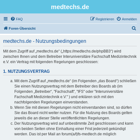
medtechs.de
FAQ
Registrieren
Anmelden
S
Foren-Übersicht
u
medtechs.de - Nutzungsbedingungen
c
h
Mit dem Zugriff auf „medtechs.de“ („https://medtechs.de/phpBB3“) wird
zwischen Ihnen und dem Betreiber Interuniversitäre Fachschaft Medizintechnik
e
e.V. ein Vertrag mit folgenden Regelungen geschlossen:
1. NUTZUNGSVERTRAG
Mit dem Zugriff auf „medtechs.de“ (im Folgenden „das Board“) schließen
Sie einen Nutzungsvertrag mit dem Betreiber des Boards ab (im
Folgenden „Betreiber“, "Fachschaft", "IFS" oder "Interuniversitäre
Fachschaft Medizintechnik e.V." ) und erklären sich mit den
nachfolgenden Regelungen einverstanden.
Wenn Sie mit diesen Regelungen nicht einverstanden sind, so dürfen
Sie das Board nicht weiter nutzen. Für die Nutzung des Boards gelten
jeweils die an dieser Stelle veröffentlichten Regelungen.
Der Nutzungsvertrag wird auf unbestimmte Zeit geschlossen und kann
von beiden Seiten ohne Einhaltung einer Frist jederzeit gekündigt
werden. Das ist per Mail an forum(a/t)fs-medtech.de möglich