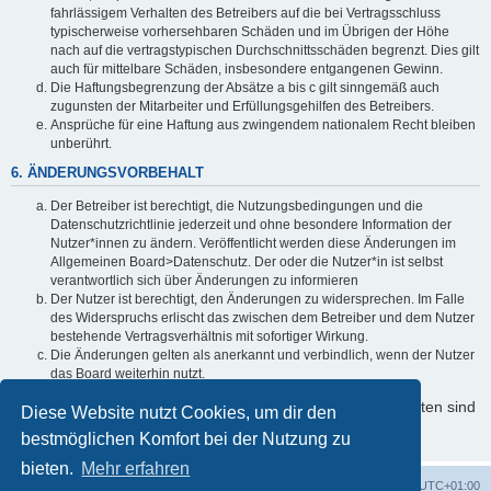
fahrlässigem Verhalten des Betreibers auf die bei Vertragsschluss
typischerweise vorhersehbaren Schäden und im Übrigen der Höhe
nach auf die vertragstypischen Durchschnittsschäden begrenzt. Dies gilt
auch für mittelbare Schäden, insbesondere entgangenen Gewinn.
Die Haftungsbegrenzung der Absätze a bis c gilt sinngemäß auch
zugunsten der Mitarbeiter und Erfüllungsgehilfen des Betreibers.
Ansprüche für eine Haftung aus zwingendem nationalem Recht bleiben
unberührt.
6. ÄNDERUNGSVORBEHALT
Der Betreiber ist berechtigt, die Nutzungsbedingungen und die
Datenschutzrichtlinie jederzeit und ohne besondere Information der
Nutzer*innen zu ändern. Veröffentlicht werden diese Änderungen im
Allgemeinen Board>Datenschutz. Der oder die Nutzer*in ist selbst
verantwortlich sich über Änderungen zu informieren
Der Nutzer ist berechtigt, den Änderungen zu widersprechen. Im Falle
des Widerspruchs erlischt das zwischen dem Betreiber und dem Nutzer
bestehende Vertragsverhältnis mit sofortiger Wirkung.
Die Änderungen gelten als anerkannt und verbindlich, wenn der Nutzer
das Board weiterhin nutzt.
Informationen über den Umgang mit Ihren persönlichen Daten sind
Diese Website nutzt Cookies, um dir den
in der Datenschutzrichtlinie enthalten.
bestmöglichen Komfort bei der Nutzung zu
bieten.
Mehr erfahren
Foren-Übersicht
Alle Cookies löschen
Alle Zeiten sind
UTC+01:00