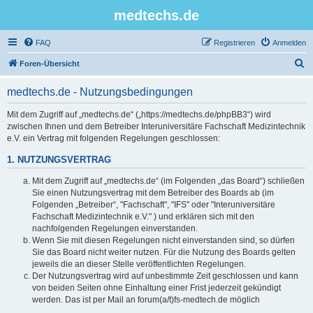
medtechs.de
FAQ
Registrieren
Anmelden
S
Foren-Übersicht
u
medtechs.de - Nutzungsbedingungen
c
h
Mit dem Zugriff auf „medtechs.de“ („https://medtechs.de/phpBB3“) wird
zwischen Ihnen und dem Betreiber Interuniversitäre Fachschaft Medizintechnik
e
e.V. ein Vertrag mit folgenden Regelungen geschlossen:
1. NUTZUNGSVERTRAG
Mit dem Zugriff auf „medtechs.de“ (im Folgenden „das Board“) schließen
Sie einen Nutzungsvertrag mit dem Betreiber des Boards ab (im
Folgenden „Betreiber“, "Fachschaft", "IFS" oder "Interuniversitäre
Fachschaft Medizintechnik e.V." ) und erklären sich mit den
nachfolgenden Regelungen einverstanden.
Wenn Sie mit diesen Regelungen nicht einverstanden sind, so dürfen
Sie das Board nicht weiter nutzen. Für die Nutzung des Boards gelten
jeweils die an dieser Stelle veröffentlichten Regelungen.
Der Nutzungsvertrag wird auf unbestimmte Zeit geschlossen und kann
von beiden Seiten ohne Einhaltung einer Frist jederzeit gekündigt
werden. Das ist per Mail an forum(a/t)fs-medtech.de möglich