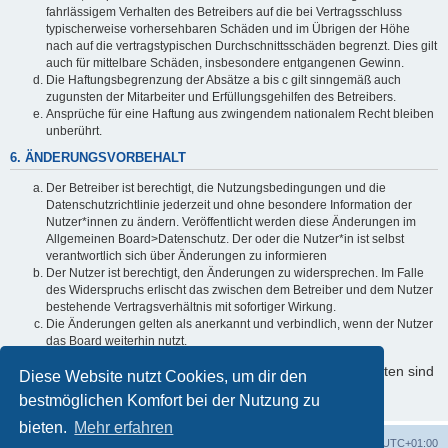
fahrlässigem Verhalten des Betreibers auf die bei Vertragsschluss
typischerweise vorhersehbaren Schäden und im Übrigen der Höhe
nach auf die vertragstypischen Durchschnittsschäden begrenzt. Dies gilt
auch für mittelbare Schäden, insbesondere entgangenen Gewinn.
Die Haftungsbegrenzung der Absätze a bis c gilt sinngemäß auch
zugunsten der Mitarbeiter und Erfüllungsgehilfen des Betreibers.
Ansprüche für eine Haftung aus zwingendem nationalem Recht bleiben
unberührt.
6. ÄNDERUNGSVORBEHALT
Der Betreiber ist berechtigt, die Nutzungsbedingungen und die
Datenschutzrichtlinie jederzeit und ohne besondere Information der
Nutzer*innen zu ändern. Veröffentlicht werden diese Änderungen im
Allgemeinen Board>Datenschutz. Der oder die Nutzer*in ist selbst
verantwortlich sich über Änderungen zu informieren
Der Nutzer ist berechtigt, den Änderungen zu widersprechen. Im Falle
des Widerspruchs erlischt das zwischen dem Betreiber und dem Nutzer
bestehende Vertragsverhältnis mit sofortiger Wirkung.
Die Änderungen gelten als anerkannt und verbindlich, wenn der Nutzer
das Board weiterhin nutzt.
Informationen über den Umgang mit Ihren persönlichen Daten sind
Diese Website nutzt Cookies, um dir den
in der Datenschutzrichtlinie enthalten.
bestmöglichen Komfort bei der Nutzung zu
bieten.
Mehr erfahren
Foren-Übersicht
Alle Cookies löschen
Alle Zeiten sind
UTC+01:00