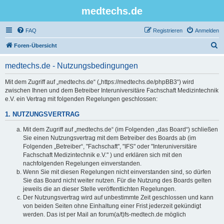
medtechs.de
FAQ
Registrieren
Anmelden
S
Foren-Übersicht
u
medtechs.de - Nutzungsbedingungen
c
h
Mit dem Zugriff auf „medtechs.de“ („https://medtechs.de/phpBB3“) wird
zwischen Ihnen und dem Betreiber Interuniversitäre Fachschaft Medizintechnik
e
e.V. ein Vertrag mit folgenden Regelungen geschlossen:
1. NUTZUNGSVERTRAG
Mit dem Zugriff auf „medtechs.de“ (im Folgenden „das Board“) schließen
Sie einen Nutzungsvertrag mit dem Betreiber des Boards ab (im
Folgenden „Betreiber“, "Fachschaft", "IFS" oder "Interuniversitäre
Fachschaft Medizintechnik e.V." ) und erklären sich mit den
nachfolgenden Regelungen einverstanden.
Wenn Sie mit diesen Regelungen nicht einverstanden sind, so dürfen
Sie das Board nicht weiter nutzen. Für die Nutzung des Boards gelten
jeweils die an dieser Stelle veröffentlichten Regelungen.
Der Nutzungsvertrag wird auf unbestimmte Zeit geschlossen und kann
von beiden Seiten ohne Einhaltung einer Frist jederzeit gekündigt
werden. Das ist per Mail an forum(a/t)fs-medtech.de möglich