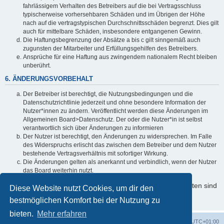
fahrlässigem Verhalten des Betreibers auf die bei Vertragsschluss
typischerweise vorhersehbaren Schäden und im Übrigen der Höhe
nach auf die vertragstypischen Durchschnittsschäden begrenzt. Dies gilt
auch für mittelbare Schäden, insbesondere entgangenen Gewinn.
Die Haftungsbegrenzung der Absätze a bis c gilt sinngemäß auch
zugunsten der Mitarbeiter und Erfüllungsgehilfen des Betreibers.
Ansprüche für eine Haftung aus zwingendem nationalem Recht bleiben
unberührt.
6. ÄNDERUNGSVORBEHALT
Der Betreiber ist berechtigt, die Nutzungsbedingungen und die
Datenschutzrichtlinie jederzeit und ohne besondere Information der
Nutzer*innen zu ändern. Veröffentlicht werden diese Änderungen im
Allgemeinen Board>Datenschutz. Der oder die Nutzer*in ist selbst
verantwortlich sich über Änderungen zu informieren
Der Nutzer ist berechtigt, den Änderungen zu widersprechen. Im Falle
des Widerspruchs erlischt das zwischen dem Betreiber und dem Nutzer
bestehende Vertragsverhältnis mit sofortiger Wirkung.
Die Änderungen gelten als anerkannt und verbindlich, wenn der Nutzer
das Board weiterhin nutzt.
Informationen über den Umgang mit Ihren persönlichen Daten sind
Diese Website nutzt Cookies, um dir den
in der Datenschutzrichtlinie enthalten.
bestmöglichen Komfort bei der Nutzung zu
bieten.
Mehr erfahren
Foren-Übersicht
Alle Cookies löschen
Alle Zeiten sind
UTC+01:00