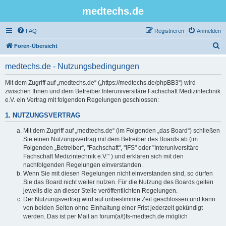
medtechs.de
FAQ
Registrieren
Anmelden
S
Foren-Übersicht
u
medtechs.de - Nutzungsbedingungen
c
h
Mit dem Zugriff auf „medtechs.de“ („https://medtechs.de/phpBB3“) wird
zwischen Ihnen und dem Betreiber Interuniversitäre Fachschaft Medizintechnik
e
e.V. ein Vertrag mit folgenden Regelungen geschlossen:
1. NUTZUNGSVERTRAG
Mit dem Zugriff auf „medtechs.de“ (im Folgenden „das Board“) schließen
Sie einen Nutzungsvertrag mit dem Betreiber des Boards ab (im
Folgenden „Betreiber“, "Fachschaft", "IFS" oder "Interuniversitäre
Fachschaft Medizintechnik e.V." ) und erklären sich mit den
nachfolgenden Regelungen einverstanden.
Wenn Sie mit diesen Regelungen nicht einverstanden sind, so dürfen
Sie das Board nicht weiter nutzen. Für die Nutzung des Boards gelten
jeweils die an dieser Stelle veröffentlichten Regelungen.
Der Nutzungsvertrag wird auf unbestimmte Zeit geschlossen und kann
von beiden Seiten ohne Einhaltung einer Frist jederzeit gekündigt
werden. Das ist per Mail an forum(a/t)fs-medtech.de möglich