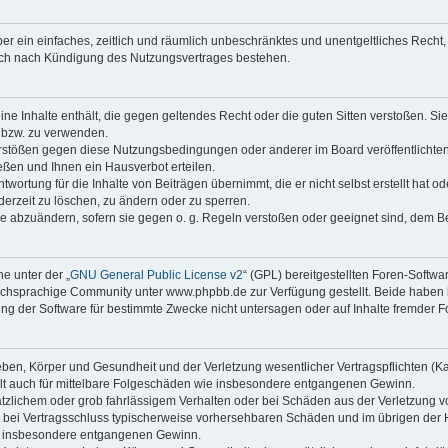
iber ein einfaches, zeitlich und räumlich unbeschränktes und unentgeltliches Rech
auch nach Kündigung des Nutzungsvertrages bestehen.
keine Inhalte enthält, die gegen geltendes Recht oder die guten Sitten verstoßen. Si
n bzw. zu verwenden.
erstößen gegen diese Nutzungsbedingungen oder anderer im Board veröffentlicht
ßen und Ihnen ein Hausverbot erteilen.
wortung für die Inhalte von Beiträgen übernimmt, die er nicht selbst erstellt hat 
derzeit zu löschen, zu ändern oder zu sperren.
äge abzuändern, sofern sie gegen o. g. Regeln verstoßen oder geeignet sind, dem 
e unter der „
GNU General Public License v2
“ (GPL) bereitgestellten Foren-Soft
chsprachige Community unter www.phpbb.de zur Verfügung gestellt. Beide haben ke
g der Software für bestimmte Zwecke nicht untersagen oder auf Inhalte fremder F
ben, Körper und Gesundheit und der Verletzung wesentlicher Vertragspflichten (Kard
gilt auch für mittelbare Folgeschäden wie insbesondere entgangenen Gewinn.
ätzlichem oder grob fahrlässigem Verhalten oder bei Schäden aus der Verletzung 
 die bei Vertragsschluss typischerweise vorhersehbaren Schäden und im übrigen de
wie insbesondere entgangenen Gewinn.