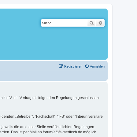
Suche
Erweiterte Suche
Registrieren
Anmelden
hnik e.V. ein Vertrag mit folgenden Regelungen geschlossen:
enden „Betreiber“, "Fachschaft", "IFS" oder "Interuniversitäre
jeweils die an dieser Stelle veröffentlichten Regelungen.
rden. Das ist per Mail an forum(a/t)fs-medtech.de möglich