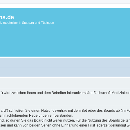
hs.de
zintechniker in Stuttgart und Tübingen
3“) wird zwischen Ihnen und dem Betreiber Interuniversitäre Fachschaft Medizintec
ard“) schließen Sie einen Nutzungsvertrag mit dem Betreiber des Boards ab (im Folg
t den nachfolgenden Regelungen einverstanden.
, so dürfen Sie das Board nicht weiter nutzen. Für die Nutzung des Boards gelten 
sen und kann von beiden Seiten ohne Einhaltung einer Frist jederzeit gekündigt we