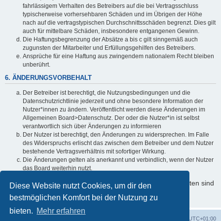
fahrlässigem Verhalten des Betreibers auf die bei Vertragsschluss
typischerweise vorhersehbaren Schäden und im Übrigen der Höhe
nach auf die vertragstypischen Durchschnittsschäden begrenzt. Dies gilt
auch für mittelbare Schäden, insbesondere entgangenen Gewinn.
Die Haftungsbegrenzung der Absätze a bis c gilt sinngemäß auch
zugunsten der Mitarbeiter und Erfüllungsgehilfen des Betreibers.
Ansprüche für eine Haftung aus zwingendem nationalem Recht bleiben
unberührt.
6. ÄNDERUNGSVORBEHALT
Der Betreiber ist berechtigt, die Nutzungsbedingungen und die
Datenschutzrichtlinie jederzeit und ohne besondere Information der
Nutzer*innen zu ändern. Veröffentlicht werden diese Änderungen im
Allgemeinen Board>Datenschutz. Der oder die Nutzer*in ist selbst
verantwortlich sich über Änderungen zu informieren
Der Nutzer ist berechtigt, den Änderungen zu widersprechen. Im Falle
des Widerspruchs erlischt das zwischen dem Betreiber und dem Nutzer
bestehende Vertragsverhältnis mit sofortiger Wirkung.
Die Änderungen gelten als anerkannt und verbindlich, wenn der Nutzer
das Board weiterhin nutzt.
Informationen über den Umgang mit Ihren persönlichen Daten sind
Diese Website nutzt Cookies, um dir den
in der Datenschutzrichtlinie enthalten.
bestmöglichen Komfort bei der Nutzung zu
bieten.
Mehr erfahren
Foren-Übersicht
Alle Cookies löschen
Alle Zeiten sind
UTC+01:00