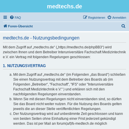
medtechs.de
FAQ
Registrieren
Anmelden
S
Foren-Übersicht
u
medtechs.de - Nutzungsbedingungen
c
h
Mit dem Zugriff auf „medtechs.de“ („https://medtechs.de/phpBB3“) wird
zwischen Ihnen und dem Betreiber Interuniversitäre Fachschaft Medizintechnik
e
e.V. ein Vertrag mit folgenden Regelungen geschlossen:
1. NUTZUNGSVERTRAG
Mit dem Zugriff auf „medtechs.de“ (im Folgenden „das Board“) schließen
Sie einen Nutzungsvertrag mit dem Betreiber des Boards ab (im
Folgenden „Betreiber“, "Fachschaft", "IFS" oder "Interuniversitäre
Fachschaft Medizintechnik e.V." ) und erklären sich mit den
nachfolgenden Regelungen einverstanden.
Wenn Sie mit diesen Regelungen nicht einverstanden sind, so dürfen
Sie das Board nicht weiter nutzen. Für die Nutzung des Boards gelten
jeweils die an dieser Stelle veröffentlichten Regelungen.
Der Nutzungsvertrag wird auf unbestimmte Zeit geschlossen und kann
von beiden Seiten ohne Einhaltung einer Frist jederzeit gekündigt
werden. Das ist per Mail an forum(a/t)fs-medtech.de möglich