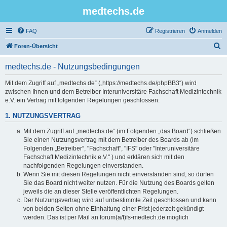
medtechs.de
FAQ
Registrieren
Anmelden
S
Foren-Übersicht
u
medtechs.de - Nutzungsbedingungen
c
h
Mit dem Zugriff auf „medtechs.de“ („https://medtechs.de/phpBB3“) wird
zwischen Ihnen und dem Betreiber Interuniversitäre Fachschaft Medizintechnik
e
e.V. ein Vertrag mit folgenden Regelungen geschlossen:
1. NUTZUNGSVERTRAG
Mit dem Zugriff auf „medtechs.de“ (im Folgenden „das Board“) schließen
Sie einen Nutzungsvertrag mit dem Betreiber des Boards ab (im
Folgenden „Betreiber“, "Fachschaft", "IFS" oder "Interuniversitäre
Fachschaft Medizintechnik e.V." ) und erklären sich mit den
nachfolgenden Regelungen einverstanden.
Wenn Sie mit diesen Regelungen nicht einverstanden sind, so dürfen
Sie das Board nicht weiter nutzen. Für die Nutzung des Boards gelten
jeweils die an dieser Stelle veröffentlichten Regelungen.
Der Nutzungsvertrag wird auf unbestimmte Zeit geschlossen und kann
von beiden Seiten ohne Einhaltung einer Frist jederzeit gekündigt
werden. Das ist per Mail an forum(a/t)fs-medtech.de möglich