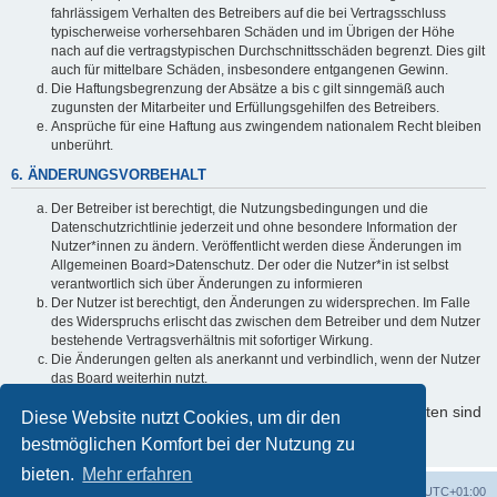
fahrlässigem Verhalten des Betreibers auf die bei Vertragsschluss
typischerweise vorhersehbaren Schäden und im Übrigen der Höhe
nach auf die vertragstypischen Durchschnittsschäden begrenzt. Dies gilt
auch für mittelbare Schäden, insbesondere entgangenen Gewinn.
Die Haftungsbegrenzung der Absätze a bis c gilt sinngemäß auch
zugunsten der Mitarbeiter und Erfüllungsgehilfen des Betreibers.
Ansprüche für eine Haftung aus zwingendem nationalem Recht bleiben
unberührt.
6. ÄNDERUNGSVORBEHALT
Der Betreiber ist berechtigt, die Nutzungsbedingungen und die
Datenschutzrichtlinie jederzeit und ohne besondere Information der
Nutzer*innen zu ändern. Veröffentlicht werden diese Änderungen im
Allgemeinen Board>Datenschutz. Der oder die Nutzer*in ist selbst
verantwortlich sich über Änderungen zu informieren
Der Nutzer ist berechtigt, den Änderungen zu widersprechen. Im Falle
des Widerspruchs erlischt das zwischen dem Betreiber und dem Nutzer
bestehende Vertragsverhältnis mit sofortiger Wirkung.
Die Änderungen gelten als anerkannt und verbindlich, wenn der Nutzer
das Board weiterhin nutzt.
Informationen über den Umgang mit Ihren persönlichen Daten sind
Diese Website nutzt Cookies, um dir den
in der Datenschutzrichtlinie enthalten.
bestmöglichen Komfort bei der Nutzung zu
bieten.
Mehr erfahren
Foren-Übersicht
Alle Cookies löschen
Alle Zeiten sind
UTC+01:00