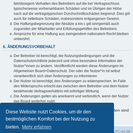
fahrlässigem Verhalten des Betreibers auf die bei Vertragsschluss
typischerweise vorhersehbaren Schäden und im Übrigen der Höhe
nach auf die vertragstypischen Durchschnittsschäden begrenzt. Dies gilt
auch für mittelbare Schäden, insbesondere entgangenen Gewinn.
Die Haftungsbegrenzung der Absätze a bis c gilt sinngemäß auch
zugunsten der Mitarbeiter und Erfüllungsgehilfen des Betreibers.
Ansprüche für eine Haftung aus zwingendem nationalem Recht bleiben
unberührt.
6. ÄNDERUNGSVORBEHALT
Der Betreiber ist berechtigt, die Nutzungsbedingungen und die
Datenschutzrichtlinie jederzeit und ohne besondere Information der
Nutzer*innen zu ändern. Veröffentlicht werden diese Änderungen im
Allgemeinen Board>Datenschutz. Der oder die Nutzer*in ist selbst
verantwortlich sich über Änderungen zu informieren
Der Nutzer ist berechtigt, den Änderungen zu widersprechen. Im Falle
des Widerspruchs erlischt das zwischen dem Betreiber und dem Nutzer
bestehende Vertragsverhältnis mit sofortiger Wirkung.
Die Änderungen gelten als anerkannt und verbindlich, wenn der Nutzer
das Board weiterhin nutzt.
Informationen über den Umgang mit Ihren persönlichen Daten sind
Diese Website nutzt Cookies, um dir den
in der Datenschutzrichtlinie enthalten.
bestmöglichen Komfort bei der Nutzung zu
bieten.
Mehr erfahren
Foren-Übersicht
Alle Cookies löschen
Alle Zeiten sind
UTC+01:00