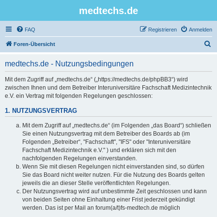
medtechs.de
FAQ
Registrieren
Anmelden
S
Foren-Übersicht
u
medtechs.de - Nutzungsbedingungen
c
h
Mit dem Zugriff auf „medtechs.de“ („https://medtechs.de/phpBB3“) wird
zwischen Ihnen und dem Betreiber Interuniversitäre Fachschaft Medizintechnik
e
e.V. ein Vertrag mit folgenden Regelungen geschlossen:
1. NUTZUNGSVERTRAG
Mit dem Zugriff auf „medtechs.de“ (im Folgenden „das Board“) schließen
Sie einen Nutzungsvertrag mit dem Betreiber des Boards ab (im
Folgenden „Betreiber“, "Fachschaft", "IFS" oder "Interuniversitäre
Fachschaft Medizintechnik e.V." ) und erklären sich mit den
nachfolgenden Regelungen einverstanden.
Wenn Sie mit diesen Regelungen nicht einverstanden sind, so dürfen
Sie das Board nicht weiter nutzen. Für die Nutzung des Boards gelten
jeweils die an dieser Stelle veröffentlichten Regelungen.
Der Nutzungsvertrag wird auf unbestimmte Zeit geschlossen und kann
von beiden Seiten ohne Einhaltung einer Frist jederzeit gekündigt
werden. Das ist per Mail an forum(a/t)fs-medtech.de möglich