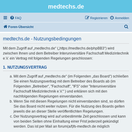
medtechs.de
FAQ
Registrieren
Anmelden
S
Foren-Übersicht
u
medtechs.de - Nutzungsbedingungen
c
h
Mit dem Zugriff auf „medtechs.de“ („https://medtechs.de/phpBB3“) wird
zwischen Ihnen und dem Betreiber Interuniversitäre Fachschaft Medizintechnik
e
e.V. ein Vertrag mit folgenden Regelungen geschlossen:
1. NUTZUNGSVERTRAG
Mit dem Zugriff auf „medtechs.de“ (im Folgenden „das Board“) schließen
Sie einen Nutzungsvertrag mit dem Betreiber des Boards ab (im
Folgenden „Betreiber“, "Fachschaft", "IFS" oder "Interuniversitäre
Fachschaft Medizintechnik e.V." ) und erklären sich mit den
nachfolgenden Regelungen einverstanden.
Wenn Sie mit diesen Regelungen nicht einverstanden sind, so dürfen
Sie das Board nicht weiter nutzen. Für die Nutzung des Boards gelten
jeweils die an dieser Stelle veröffentlichten Regelungen.
Der Nutzungsvertrag wird auf unbestimmte Zeit geschlossen und kann
von beiden Seiten ohne Einhaltung einer Frist jederzeit gekündigt
werden. Das ist per Mail an forum(a/t)fs-medtech.de möglich