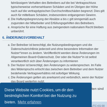
fahrlässigem Verhalten des Betreibers auf die bei Vertragsschluss
typischerweise vorhersehbaren Schäden und im Übrigen der Höhe
nach auf die vertragstypischen Durchschnittsschäden begrenzt. Dies gilt
auch für mittelbare Schäden, insbesondere entgangenen Gewinn.
Die Haftungsbegrenzung der Absätze a bis c gilt sinngemäß auch
zugunsten der Mitarbeiter und Erfüllungsgehilfen des Betreibers.
Ansprüche für eine Haftung aus zwingendem nationalem Recht bleiben
unberührt.
6. ÄNDERUNGSVORBEHALT
Der Betreiber ist berechtigt, die Nutzungsbedingungen und die
Datenschutzrichtlinie jederzeit und ohne besondere Information der
Nutzer*innen zu ändern. Veröffentlicht werden diese Änderungen im
Allgemeinen Board>Datenschutz. Der oder die Nutzer*in ist selbst
verantwortlich sich über Änderungen zu informieren
Der Nutzer ist berechtigt, den Änderungen zu widersprechen. Im Falle
des Widerspruchs erlischt das zwischen dem Betreiber und dem Nutzer
bestehende Vertragsverhältnis mit sofortiger Wirkung.
Die Änderungen gelten als anerkannt und verbindlich, wenn der Nutzer
das Board weiterhin nutzt.
Informationen über den Umgang mit Ihren persönlichen Daten sind
Diese Website nutzt Cookies, um dir den
in der Datenschutzrichtlinie enthalten.
bestmöglichen Komfort bei der Nutzung zu
bieten.
Mehr erfahren
Foren-Übersicht
Alle Cookies löschen
Alle Zeiten sind
UTC+01:00