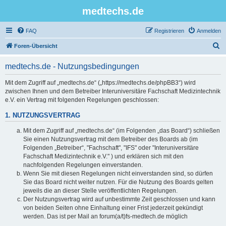
medtechs.de
FAQ
Registrieren
Anmelden
S
Foren-Übersicht
u
medtechs.de - Nutzungsbedingungen
c
h
Mit dem Zugriff auf „medtechs.de“ („https://medtechs.de/phpBB3“) wird
zwischen Ihnen und dem Betreiber Interuniversitäre Fachschaft Medizintechnik
e
e.V. ein Vertrag mit folgenden Regelungen geschlossen:
1. NUTZUNGSVERTRAG
Mit dem Zugriff auf „medtechs.de“ (im Folgenden „das Board“) schließen
Sie einen Nutzungsvertrag mit dem Betreiber des Boards ab (im
Folgenden „Betreiber“, "Fachschaft", "IFS" oder "Interuniversitäre
Fachschaft Medizintechnik e.V." ) und erklären sich mit den
nachfolgenden Regelungen einverstanden.
Wenn Sie mit diesen Regelungen nicht einverstanden sind, so dürfen
Sie das Board nicht weiter nutzen. Für die Nutzung des Boards gelten
jeweils die an dieser Stelle veröffentlichten Regelungen.
Der Nutzungsvertrag wird auf unbestimmte Zeit geschlossen und kann
von beiden Seiten ohne Einhaltung einer Frist jederzeit gekündigt
werden. Das ist per Mail an forum(a/t)fs-medtech.de möglich