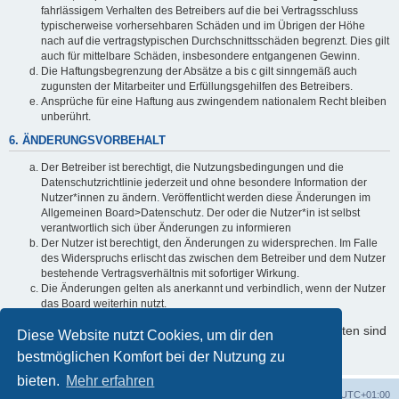
fahrlässigem Verhalten des Betreibers auf die bei Vertragsschluss
typischerweise vorhersehbaren Schäden und im Übrigen der Höhe
nach auf die vertragstypischen Durchschnittsschäden begrenzt. Dies gilt
auch für mittelbare Schäden, insbesondere entgangenen Gewinn.
Die Haftungsbegrenzung der Absätze a bis c gilt sinngemäß auch
zugunsten der Mitarbeiter und Erfüllungsgehilfen des Betreibers.
Ansprüche für eine Haftung aus zwingendem nationalem Recht bleiben
unberührt.
6. ÄNDERUNGSVORBEHALT
Der Betreiber ist berechtigt, die Nutzungsbedingungen und die
Datenschutzrichtlinie jederzeit und ohne besondere Information der
Nutzer*innen zu ändern. Veröffentlicht werden diese Änderungen im
Allgemeinen Board>Datenschutz. Der oder die Nutzer*in ist selbst
verantwortlich sich über Änderungen zu informieren
Der Nutzer ist berechtigt, den Änderungen zu widersprechen. Im Falle
des Widerspruchs erlischt das zwischen dem Betreiber und dem Nutzer
bestehende Vertragsverhältnis mit sofortiger Wirkung.
Die Änderungen gelten als anerkannt und verbindlich, wenn der Nutzer
das Board weiterhin nutzt.
Informationen über den Umgang mit Ihren persönlichen Daten sind
Diese Website nutzt Cookies, um dir den
in der Datenschutzrichtlinie enthalten.
bestmöglichen Komfort bei der Nutzung zu
bieten.
Mehr erfahren
Foren-Übersicht
Alle Cookies löschen
Alle Zeiten sind
UTC+01:00