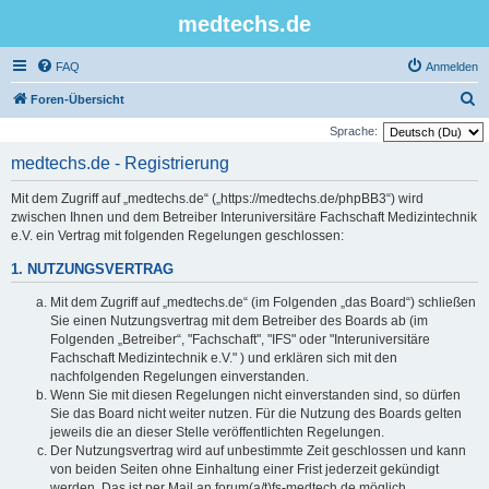
medtechs.de
FAQ
Anmelden
S
Foren-Übersicht
u
Sprache:
c
medtechs.de - Registrierung
h
Mit dem Zugriff auf „medtechs.de“ („https://medtechs.de/phpBB3“) wird
e
zwischen Ihnen und dem Betreiber Interuniversitäre Fachschaft Medizintechnik
e.V. ein Vertrag mit folgenden Regelungen geschlossen:
1. NUTZUNGSVERTRAG
Mit dem Zugriff auf „medtechs.de“ (im Folgenden „das Board“) schließen
Sie einen Nutzungsvertrag mit dem Betreiber des Boards ab (im
Folgenden „Betreiber“, "Fachschaft", "IFS" oder "Interuniversitäre
Fachschaft Medizintechnik e.V." ) und erklären sich mit den
nachfolgenden Regelungen einverstanden.
Wenn Sie mit diesen Regelungen nicht einverstanden sind, so dürfen
Sie das Board nicht weiter nutzen. Für die Nutzung des Boards gelten
jeweils die an dieser Stelle veröffentlichten Regelungen.
Der Nutzungsvertrag wird auf unbestimmte Zeit geschlossen und kann
von beiden Seiten ohne Einhaltung einer Frist jederzeit gekündigt
werden. Das ist per Mail an forum(a/t)fs-medtech.de möglich