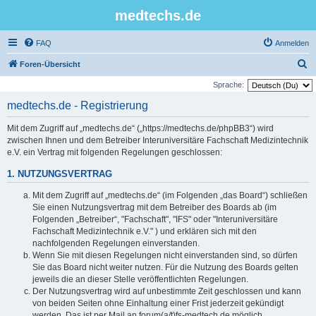
medtechs.de
FAQ
Anmelden
S
Foren-Übersicht
u
Sprache:
c
medtechs.de - Registrierung
h
Mit dem Zugriff auf „medtechs.de“ („https://medtechs.de/phpBB3“) wird
e
zwischen Ihnen und dem Betreiber Interuniversitäre Fachschaft Medizintechnik
e.V. ein Vertrag mit folgenden Regelungen geschlossen:
1. NUTZUNGSVERTRAG
Mit dem Zugriff auf „medtechs.de“ (im Folgenden „das Board“) schließen
Sie einen Nutzungsvertrag mit dem Betreiber des Boards ab (im
Folgenden „Betreiber“, "Fachschaft", "IFS" oder "Interuniversitäre
Fachschaft Medizintechnik e.V." ) und erklären sich mit den
nachfolgenden Regelungen einverstanden.
Wenn Sie mit diesen Regelungen nicht einverstanden sind, so dürfen
Sie das Board nicht weiter nutzen. Für die Nutzung des Boards gelten
jeweils die an dieser Stelle veröffentlichten Regelungen.
Der Nutzungsvertrag wird auf unbestimmte Zeit geschlossen und kann
von beiden Seiten ohne Einhaltung einer Frist jederzeit gekündigt
werden. Das ist per Mail an forum(a/t)fs-medtech.de möglich