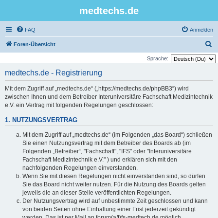
medtechs.de
FAQ
Anmelden
S
Foren-Übersicht
u
Sprache:
c
medtechs.de - Registrierung
h
Mit dem Zugriff auf „medtechs.de“ („https://medtechs.de/phpBB3“) wird
e
zwischen Ihnen und dem Betreiber Interuniversitäre Fachschaft Medizintechnik
e.V. ein Vertrag mit folgenden Regelungen geschlossen:
1. NUTZUNGSVERTRAG
Mit dem Zugriff auf „medtechs.de“ (im Folgenden „das Board“) schließen
Sie einen Nutzungsvertrag mit dem Betreiber des Boards ab (im
Folgenden „Betreiber“, "Fachschaft", "IFS" oder "Interuniversitäre
Fachschaft Medizintechnik e.V." ) und erklären sich mit den
nachfolgenden Regelungen einverstanden.
Wenn Sie mit diesen Regelungen nicht einverstanden sind, so dürfen
Sie das Board nicht weiter nutzen. Für die Nutzung des Boards gelten
jeweils die an dieser Stelle veröffentlichten Regelungen.
Der Nutzungsvertrag wird auf unbestimmte Zeit geschlossen und kann
von beiden Seiten ohne Einhaltung einer Frist jederzeit gekündigt
werden. Das ist per Mail an forum(a/t)fs-medtech.de möglich