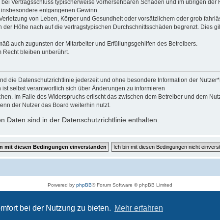
 die bei Vertragsschluss typischerweise vorhersehbaren Schäden und im übrigen de
wie insbesondere entgangenen Gewinn.
erletzung von Leben, Körper und Gesundheit oder vorsätzlichem oder grob fahrläs
der Höhe nach auf die vertragstypischen Durchschnittsschäden begrenzt. Dies gi
mäß auch zugunsten der Mitarbeiter und Erfüllungsgehilfen des Betreibers.
 Recht bleiben unberührt.
und die Datenschutzrichtlinie jederzeit und ohne besondere Information der Nutzer
ist selbst verantwortlich sich über Änderungen zu informieren
chen. Im Falle des Widerspruchs erlischt das zwischen dem Betreiber und dem Nutze
enn der Nutzer das Board weiterhin nutzt.
 Daten sind in der Datenschutzrichtlinie enthalten.
Powered by
phpBB
® Forum Software © phpBB Limited
Deutsche Übersetzung durch
phpBB.de
Datenschutz
|
Nutzungsbedingungen
mfort bei der Nutzung zu bieten.
Mehr erfahren