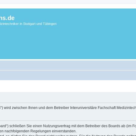
hs.de
zintechniker in Stuttgart und Tübingen
3“) wird zwischen Ihnen und dem Betreiber Interuniversitäre Fachschaft Medizintec
ard“) schließen Sie einen Nutzungsvertrag mit dem Betreiber des Boards ab (im Folg
t den nachfolgenden Regelungen einverstanden.