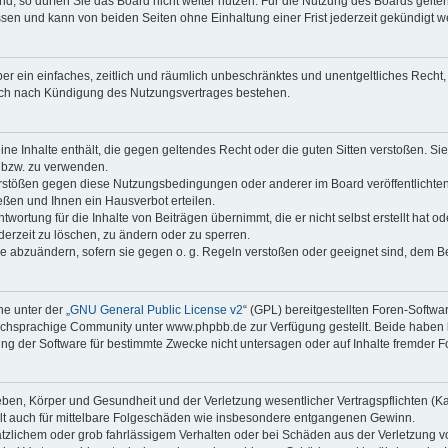
, so dürfen Sie das Board nicht weiter nutzen. Für die Nutzung des Boards gelten 
sen und kann von beiden Seiten ohne Einhaltung einer Frist jederzeit gekündigt we
iber ein einfaches, zeitlich und räumlich unbeschränktes und unentgeltliches Rech
auch nach Kündigung des Nutzungsvertrages bestehen.
keine Inhalte enthält, die gegen geltendes Recht oder die guten Sitten verstoßen. Si
n bzw. zu verwenden.
erstößen gegen diese Nutzungsbedingungen oder anderer im Board veröffentlicht
ßen und Ihnen ein Hausverbot erteilen.
wortung für die Inhalte von Beiträgen übernimmt, die er nicht selbst erstellt hat 
derzeit zu löschen, zu ändern oder zu sperren.
äge abzuändern, sofern sie gegen o. g. Regeln verstoßen oder geeignet sind, dem 
e unter der „
GNU General Public License v2
“ (GPL) bereitgestellten Foren-Soft
chsprachige Community unter www.phpbb.de zur Verfügung gestellt. Beide haben ke
g der Software für bestimmte Zwecke nicht untersagen oder auf Inhalte fremder F
ben, Körper und Gesundheit und der Verletzung wesentlicher Vertragspflichten (Kard
gilt auch für mittelbare Folgeschäden wie insbesondere entgangenen Gewinn.
ätzlichem oder grob fahrlässigem Verhalten oder bei Schäden aus der Verletzung 