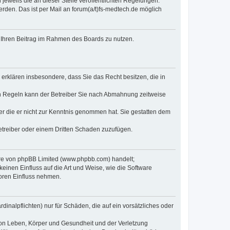
jeweils die an dieser Stelle veröffentlichten Regelungen.
rden. Das ist per Mail an forum(a/t)fs-medtech.de möglich
t, Ihren Beitrag im Rahmen des Boards zu nutzen.
e erklären insbesondere, dass Sie das Recht besitzen, die in
en Regeln kann der Betreiber Sie nach Abmahnung zeitweise
oder die er nicht zur Kenntnis genommen hat. Sie gestatten dem
Betreiber oder einem Dritten Schaden zuzufügen.
ware von phpBB Limited (www.phpbb.com) handelt;
inen Einfluss auf die Art und Weise, wie die Software
oren Einfluss nehmen.
inalpflichten) nur für Schäden, die auf ein vorsätzliches oder
von Leben, Körper und Gesundheit und der Verletzung