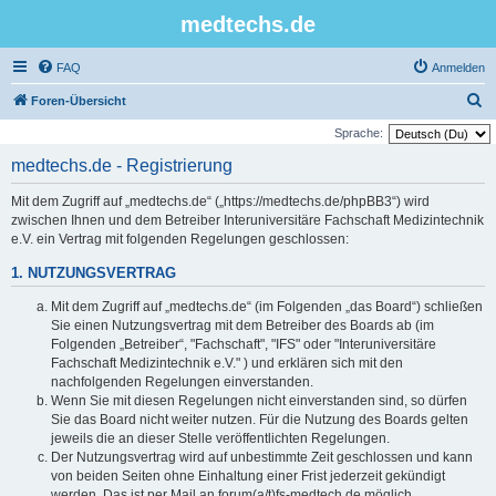
medtechs.de
FAQ
Anmelden
S
Foren-Übersicht
u
Sprache:
c
medtechs.de - Registrierung
h
Mit dem Zugriff auf „medtechs.de“ („https://medtechs.de/phpBB3“) wird
e
zwischen Ihnen und dem Betreiber Interuniversitäre Fachschaft Medizintechnik
e.V. ein Vertrag mit folgenden Regelungen geschlossen:
1. NUTZUNGSVERTRAG
Mit dem Zugriff auf „medtechs.de“ (im Folgenden „das Board“) schließen
Sie einen Nutzungsvertrag mit dem Betreiber des Boards ab (im
Folgenden „Betreiber“, "Fachschaft", "IFS" oder "Interuniversitäre
Fachschaft Medizintechnik e.V." ) und erklären sich mit den
nachfolgenden Regelungen einverstanden.
Wenn Sie mit diesen Regelungen nicht einverstanden sind, so dürfen
Sie das Board nicht weiter nutzen. Für die Nutzung des Boards gelten
jeweils die an dieser Stelle veröffentlichten Regelungen.
Der Nutzungsvertrag wird auf unbestimmte Zeit geschlossen und kann
von beiden Seiten ohne Einhaltung einer Frist jederzeit gekündigt
werden. Das ist per Mail an forum(a/t)fs-medtech.de möglich