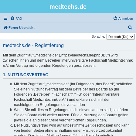
medtechs.de
FAQ
Anmelden
S
Foren-Übersicht
u
Sprache:
c
medtechs.de - Registrierung
h
Mit dem Zugriff auf „medtechs.de“ („https://medtechs.de/phpBB3“) wird
e
zwischen Ihnen und dem Betreiber Interuniversitäre Fachschaft Medizintechnik
e.V. ein Vertrag mit folgenden Regelungen geschlossen:
1. NUTZUNGSVERTRAG
Mit dem Zugriff auf „medtechs.de“ (im Folgenden „das Board“) schließen
Sie einen Nutzungsvertrag mit dem Betreiber des Boards ab (im
Folgenden „Betreiber“, "Fachschaft", "IFS" oder "Interuniversitäre
Fachschaft Medizintechnik e.V." ) und erklären sich mit den
nachfolgenden Regelungen einverstanden.
Wenn Sie mit diesen Regelungen nicht einverstanden sind, so dürfen
Sie das Board nicht weiter nutzen. Für die Nutzung des Boards gelten
jeweils die an dieser Stelle veröffentlichten Regelungen.
Der Nutzungsvertrag wird auf unbestimmte Zeit geschlossen und kann
von beiden Seiten ohne Einhaltung einer Frist jederzeit gekündigt
werden. Das ist per Mail an forum(a/t)fs-medtech.de möglich