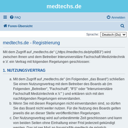
medtechs.de
FAQ
Anmelden
S
Foren-Übersicht
u
Sprache:
c
medtechs.de - Registrierung
h
Mit dem Zugriff auf „medtechs.de“ („https://medtechs.de/phpBB3“) wird
e
zwischen Ihnen und dem Betreiber Interuniversitäre Fachschaft Medizintechnik
e.V. ein Vertrag mit folgenden Regelungen geschlossen:
1. NUTZUNGSVERTRAG
Mit dem Zugriff auf „medtechs.de“ (im Folgenden „das Board“) schließen
Sie einen Nutzungsvertrag mit dem Betreiber des Boards ab (im
Folgenden „Betreiber“, "Fachschaft", "IFS" oder "Interuniversitäre
Fachschaft Medizintechnik e.V." ) und erklären sich mit den
nachfolgenden Regelungen einverstanden.
Wenn Sie mit diesen Regelungen nicht einverstanden sind, so dürfen
Sie das Board nicht weiter nutzen. Für die Nutzung des Boards gelten
jeweils die an dieser Stelle veröffentlichten Regelungen.
Der Nutzungsvertrag wird auf unbestimmte Zeit geschlossen und kann
von beiden Seiten ohne Einhaltung einer Frist jederzeit gekündigt
werden. Das ist per Mail an forum(a/t)fs-medtech.de möglich