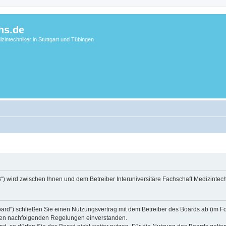
hs.de
zintechniker in Stuttgart und Tübingen
3“) wird zwischen Ihnen und dem Betreiber Interuniversitäre Fachschaft Medizintec
ard“) schließen Sie einen Nutzungsvertrag mit dem Betreiber des Boards ab (im Folg
t den nachfolgenden Regelungen einverstanden.