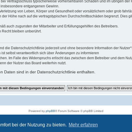
 die bei Vertragsschluss typischerweise vorhersehbaren Schäden und im übrigen de
wie insbesondere entgangenen Gewinn.
erletzung von Leben, Körper und Gesundheit oder vorsätzlichem oder grob fahrläs
der Höhe nach auf die vertragstypischen Durchschnittsschäden begrenzt. Dies gi
mäß auch zugunsten der Mitarbeiter und Erfüllungsgehilfen des Betreibers.
 Recht bleiben unberührt.
und die Datenschutzrichtlinie jederzeit und ohne besondere Information der Nutzer
ist selbst verantwortlich sich über Änderungen zu informieren
chen. Im Falle des Widerspruchs erlischt das zwischen dem Betreiber und dem Nutze
enn der Nutzer das Board weiterhin nutzt.
 Daten sind in der Datenschutzrichtlinie enthalten.
Powered by
phpBB
® Forum Software © phpBB Limited
Deutsche Übersetzung durch
phpBB.de
Datenschutz
|
Nutzungsbedingungen
mfort bei der Nutzung zu bieten.
Mehr erfahren