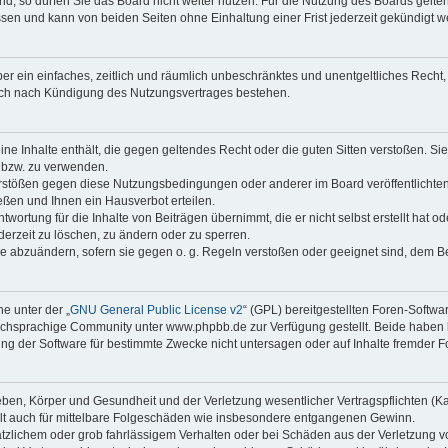
, so dürfen Sie das Board nicht weiter nutzen. Für die Nutzung des Boards gelten 
sen und kann von beiden Seiten ohne Einhaltung einer Frist jederzeit gekündigt we
iber ein einfaches, zeitlich und räumlich unbeschränktes und unentgeltliches Rech
auch nach Kündigung des Nutzungsvertrages bestehen.
keine Inhalte enthält, die gegen geltendes Recht oder die guten Sitten verstoßen. Si
n bzw. zu verwenden.
erstößen gegen diese Nutzungsbedingungen oder anderer im Board veröffentlicht
ßen und Ihnen ein Hausverbot erteilen.
wortung für die Inhalte von Beiträgen übernimmt, die er nicht selbst erstellt hat 
derzeit zu löschen, zu ändern oder zu sperren.
äge abzuändern, sofern sie gegen o. g. Regeln verstoßen oder geeignet sind, dem 
e unter der „
GNU General Public License v2
“ (GPL) bereitgestellten Foren-Soft
chsprachige Community unter www.phpbb.de zur Verfügung gestellt. Beide haben ke
g der Software für bestimmte Zwecke nicht untersagen oder auf Inhalte fremder F
ben, Körper und Gesundheit und der Verletzung wesentlicher Vertragspflichten (Kard
gilt auch für mittelbare Folgeschäden wie insbesondere entgangenen Gewinn.
ätzlichem oder grob fahrlässigem Verhalten oder bei Schäden aus der Verletzung 