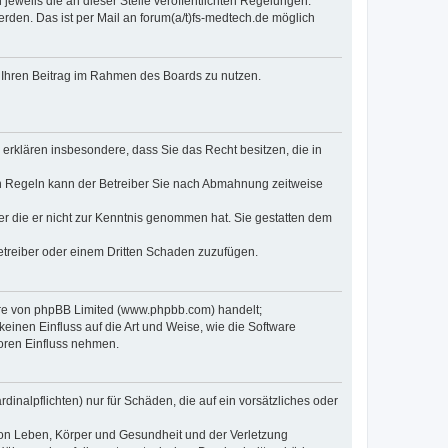
jeweils die an dieser Stelle veröffentlichten Regelungen.
rden. Das ist per Mail an forum(a/t)fs-medtech.de möglich
t, Ihren Beitrag im Rahmen des Boards zu nutzen.
e erklären insbesondere, dass Sie das Recht besitzen, die in
en Regeln kann der Betreiber Sie nach Abmahnung zeitweise
oder die er nicht zur Kenntnis genommen hat. Sie gestatten dem
Betreiber oder einem Dritten Schaden zuzufügen.
ware von phpBB Limited (www.phpbb.com) handelt;
inen Einfluss auf die Art und Weise, wie die Software
oren Einfluss nehmen.
inalpflichten) nur für Schäden, die auf ein vorsätzliches oder
von Leben, Körper und Gesundheit und der Verletzung