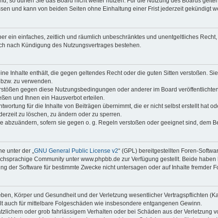
, so dürfen Sie das Board nicht weiter nutzen. Für die Nutzung des Boards gelten 
sen und kann von beiden Seiten ohne Einhaltung einer Frist jederzeit gekündigt we
iber ein einfaches, zeitlich und räumlich unbeschränktes und unentgeltliches Rech
auch nach Kündigung des Nutzungsvertrages bestehen.
keine Inhalte enthält, die gegen geltendes Recht oder die guten Sitten verstoßen. Si
n bzw. zu verwenden.
erstößen gegen diese Nutzungsbedingungen oder anderer im Board veröffentlicht
ßen und Ihnen ein Hausverbot erteilen.
wortung für die Inhalte von Beiträgen übernimmt, die er nicht selbst erstellt hat 
derzeit zu löschen, zu ändern oder zu sperren.
äge abzuändern, sofern sie gegen o. g. Regeln verstoßen oder geeignet sind, dem 
e unter der „
GNU General Public License v2
“ (GPL) bereitgestellten Foren-Soft
chsprachige Community unter www.phpbb.de zur Verfügung gestellt. Beide haben ke
g der Software für bestimmte Zwecke nicht untersagen oder auf Inhalte fremder F
ben, Körper und Gesundheit und der Verletzung wesentlicher Vertragspflichten (Kard
gilt auch für mittelbare Folgeschäden wie insbesondere entgangenen Gewinn.
ätzlichem oder grob fahrlässigem Verhalten oder bei Schäden aus der Verletzung 