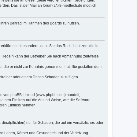
jeweils die an dieser Stelle veröffentlichten Regelungen.
rden. Das ist per Mail an forum(a/t)fs-medtech.de möglich
t, Ihren Beitrag im Rahmen des Boards zu nutzen.
e erklären insbesondere, dass Sie das Recht besitzen, die in
en Regeln kann der Betreiber Sie nach Abmahnung zeitweise
oder die er nicht zur Kenntnis genommen hat. Sie gestatten dem
Betreiber oder einem Dritten Schaden zuzufügen.
ware von phpBB Limited (www.phpbb.com) handelt;
inen Einfluss auf die Art und Weise, wie die Software
oren Einfluss nehmen.
inalpflichten) nur für Schäden, die auf ein vorsätzliches oder
von Leben, Körper und Gesundheit und der Verletzung