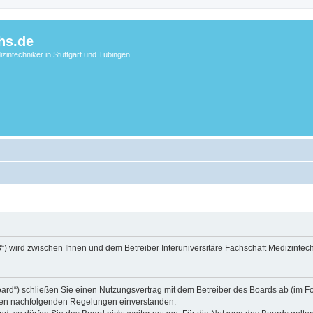
hs.de
zintechniker in Stuttgart und Tübingen
3“) wird zwischen Ihnen und dem Betreiber Interuniversitäre Fachschaft Medizintec
ard“) schließen Sie einen Nutzungsvertrag mit dem Betreiber des Boards ab (im Folg
t den nachfolgenden Regelungen einverstanden.