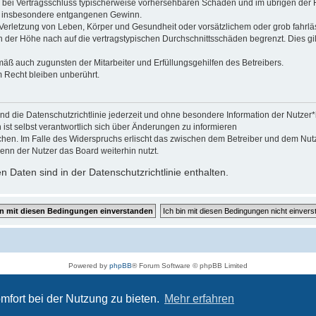
 die bei Vertragsschluss typischerweise vorhersehbaren Schäden und im übrigen de
wie insbesondere entgangenen Gewinn.
erletzung von Leben, Körper und Gesundheit oder vorsätzlichem oder grob fahrläs
der Höhe nach auf die vertragstypischen Durchschnittsschäden begrenzt. Dies gi
mäß auch zugunsten der Mitarbeiter und Erfüllungsgehilfen des Betreibers.
 Recht bleiben unberührt.
und die Datenschutzrichtlinie jederzeit und ohne besondere Information der Nutzer
ist selbst verantwortlich sich über Änderungen zu informieren
chen. Im Falle des Widerspruchs erlischt das zwischen dem Betreiber und dem Nutze
enn der Nutzer das Board weiterhin nutzt.
 Daten sind in der Datenschutzrichtlinie enthalten.
Powered by
phpBB
® Forum Software © phpBB Limited
Deutsche Übersetzung durch
phpBB.de
Datenschutz
|
Nutzungsbedingungen
mfort bei der Nutzung zu bieten.
Mehr erfahren