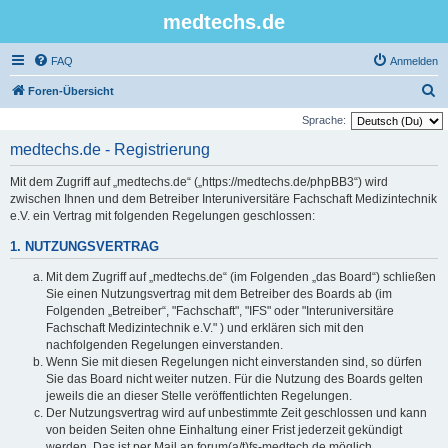
medtechs.de
FAQ
Anmelden
S
Foren-Übersicht
u
Sprache:
c
medtechs.de - Registrierung
h
Mit dem Zugriff auf „medtechs.de“ („https://medtechs.de/phpBB3“) wird
e
zwischen Ihnen und dem Betreiber Interuniversitäre Fachschaft Medizintechnik
e.V. ein Vertrag mit folgenden Regelungen geschlossen:
1. NUTZUNGSVERTRAG
Mit dem Zugriff auf „medtechs.de“ (im Folgenden „das Board“) schließen
Sie einen Nutzungsvertrag mit dem Betreiber des Boards ab (im
Folgenden „Betreiber“, "Fachschaft", "IFS" oder "Interuniversitäre
Fachschaft Medizintechnik e.V." ) und erklären sich mit den
nachfolgenden Regelungen einverstanden.
Wenn Sie mit diesen Regelungen nicht einverstanden sind, so dürfen
Sie das Board nicht weiter nutzen. Für die Nutzung des Boards gelten
jeweils die an dieser Stelle veröffentlichten Regelungen.
Der Nutzungsvertrag wird auf unbestimmte Zeit geschlossen und kann
von beiden Seiten ohne Einhaltung einer Frist jederzeit gekündigt
werden. Das ist per Mail an forum(a/t)fs-medtech.de möglich