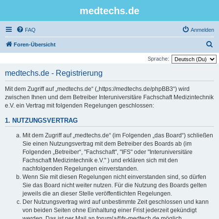
medtechs.de
FAQ
Anmelden
S
Foren-Übersicht
u
Sprache:
c
medtechs.de - Registrierung
h
Mit dem Zugriff auf „medtechs.de“ („https://medtechs.de/phpBB3“) wird
e
zwischen Ihnen und dem Betreiber Interuniversitäre Fachschaft Medizintechnik
e.V. ein Vertrag mit folgenden Regelungen geschlossen:
1. NUTZUNGSVERTRAG
Mit dem Zugriff auf „medtechs.de“ (im Folgenden „das Board“) schließen
Sie einen Nutzungsvertrag mit dem Betreiber des Boards ab (im
Folgenden „Betreiber“, "Fachschaft", "IFS" oder "Interuniversitäre
Fachschaft Medizintechnik e.V." ) und erklären sich mit den
nachfolgenden Regelungen einverstanden.
Wenn Sie mit diesen Regelungen nicht einverstanden sind, so dürfen
Sie das Board nicht weiter nutzen. Für die Nutzung des Boards gelten
jeweils die an dieser Stelle veröffentlichten Regelungen.
Der Nutzungsvertrag wird auf unbestimmte Zeit geschlossen und kann
von beiden Seiten ohne Einhaltung einer Frist jederzeit gekündigt
werden. Das ist per Mail an forum(a/t)fs-medtech.de möglich