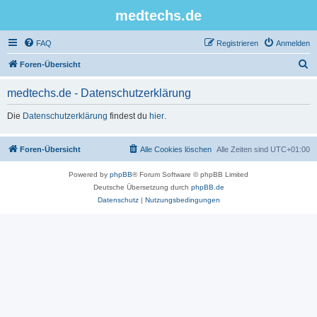
medtechs.de
FAQ
Registrieren
Anmelden
S
Foren-Übersicht
u
medtechs.de - Datenschutzerklärung
c
h
Die
Datenschutzerklärung
findest du
hier
.
e
Foren-Übersicht
Alle Cookies löschen
Alle Zeiten sind
UTC+01:00
Powered by
phpBB
® Forum Software © phpBB Limited
Deutsche Übersetzung durch
phpBB.de
Datenschutz
|
Nutzungsbedingungen