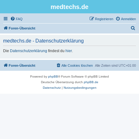
medtechs.de
FAQ
Registrieren
Anmelden
S
Foren-Übersicht
u
medtechs.de - Datenschutzerklärung
c
h
Die
Datenschutzerklärung
findest du
hier
.
e
Foren-Übersicht
Alle Cookies löschen
Alle Zeiten sind
UTC+01:00
Powered by
phpBB
® Forum Software © phpBB Limited
Deutsche Übersetzung durch
phpBB.de
Datenschutz
|
Nutzungsbedingungen