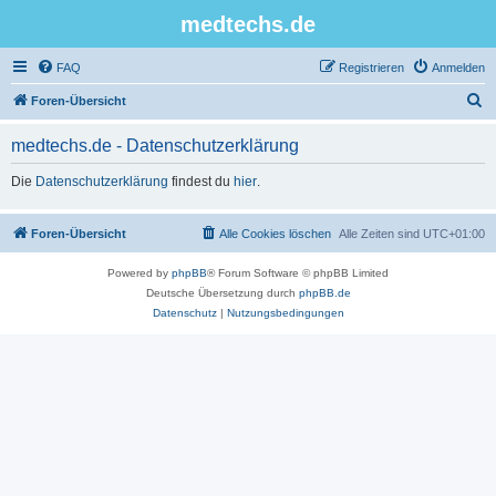
medtechs.de
FAQ
Registrieren
Anmelden
S
Foren-Übersicht
u
medtechs.de - Datenschutzerklärung
c
h
Die
Datenschutzerklärung
findest du
hier
.
e
Foren-Übersicht
Alle Cookies löschen
Alle Zeiten sind
UTC+01:00
Powered by
phpBB
® Forum Software © phpBB Limited
Deutsche Übersetzung durch
phpBB.de
Datenschutz
|
Nutzungsbedingungen