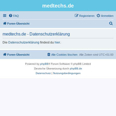
medtechs.de
FAQ
Registrieren
Anmelden
S
Foren-Übersicht
u
medtechs.de - Datenschutzerklärung
c
h
Die
Datenschutzerklärung
findest du
hier
.
e
Foren-Übersicht
Alle Cookies löschen
Alle Zeiten sind
UTC+01:00
Powered by
phpBB
® Forum Software © phpBB Limited
Deutsche Übersetzung durch
phpBB.de
Datenschutz
|
Nutzungsbedingungen